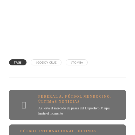
TAGS
#GODOY CRUZ
#TOMBA
FEDERAL A
,
FÚTBOL MENDOCINO
,
ÚLTIMAS NOTICIAS
Así está el mercado de pases del Deportivo Maipú
hasta el momento
FÚTBOL INTERNACIONAL
,
ÚLTIMAS