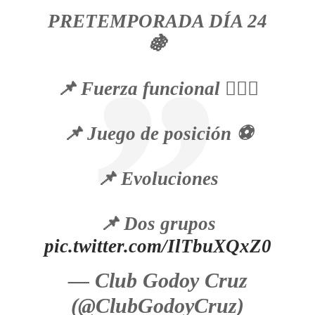
PRETEMPORADA DÍA 24
🍇
📌 Fuerza funcional 🏋🏻‍♂️
📌 Juego de posición ⚽️
📌 Evoluciones
📌 Dos grupos
pic.twitter.com/IlTbuXQxZ0
— Club Godoy Cruz
(@ClubGodoyCruz)