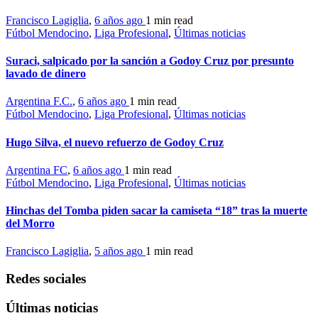
Francisco Lagiglia
,
6 años ago
1 min
read
Fútbol Mendocino
,
Liga Profesional
,
Últimas noticias
Suraci, salpicado por la sanción a Godoy Cruz por presunto
lavado de dinero
Argentina F.C.
,
6 años ago
1 min
read
Fútbol Mendocino
,
Liga Profesional
,
Últimas noticias
Hugo Silva, el nuevo refuerzo de Godoy Cruz
Argentina FC
,
6 años ago
1 min
read
Fútbol Mendocino
,
Liga Profesional
,
Últimas noticias
Hinchas del Tomba piden sacar la camiseta “18” tras la muerte
del Morro
Francisco Lagiglia
,
5 años ago
1 min
read
Redes sociales
Últimas noticias