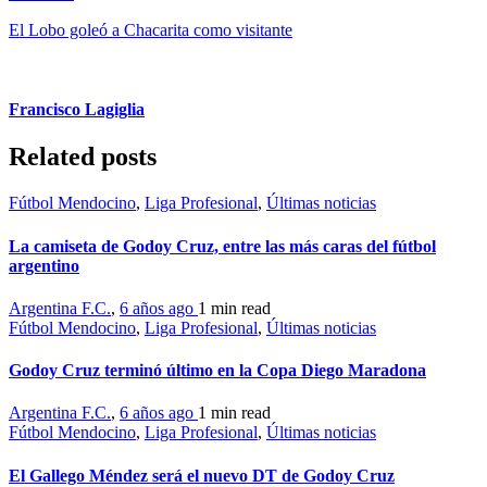
El Lobo goleó a Chacarita como visitante
Francisco Lagiglia
Related posts
Fútbol Mendocino
,
Liga Profesional
,
Últimas noticias
La camiseta de Godoy Cruz, entre las más caras del fútbol
argentino
Argentina F.C.
,
6 años ago
1 min
read
Fútbol Mendocino
,
Liga Profesional
,
Últimas noticias
Godoy Cruz terminó último en la Copa Diego Maradona
Argentina F.C.
,
6 años ago
1 min
read
Fútbol Mendocino
,
Liga Profesional
,
Últimas noticias
El Gallego Méndez será el nuevo DT de Godoy Cruz