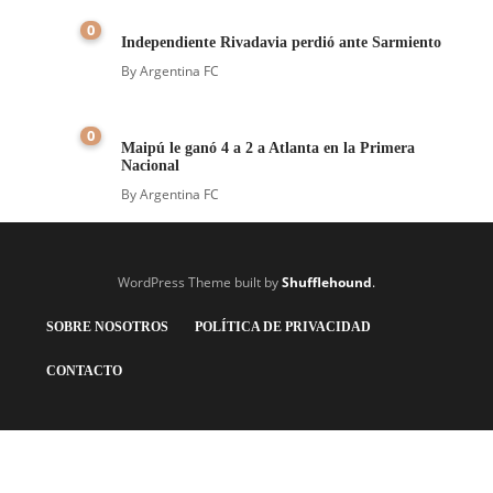
0
Independiente Rivadavia perdió ante Sarmiento
By
Argentina FC
0
Maipú le ganó 4 a 2 a Atlanta en la Primera
Nacional
By
Argentina FC
WordPress Theme built by
Shufflehound
.
SOBRE NOSOTROS
POLÍTICA DE PRIVACIDAD
CONTACTO