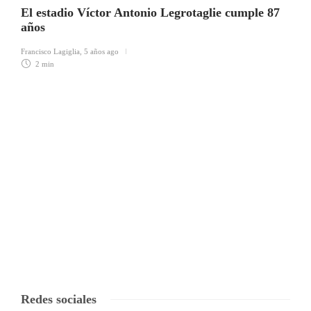
El estadio Víctor Antonio Legrotaglie cumple 87
años
Francisco Lagiglia
,
5 años ago
2 min
Redes sociales