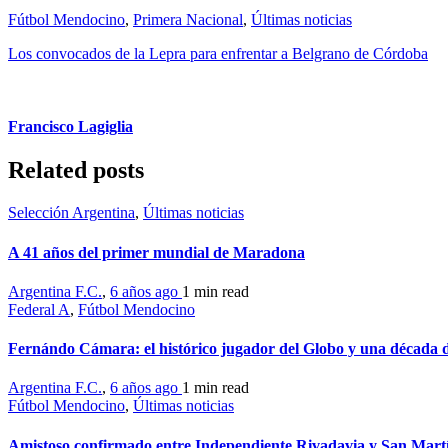
Fútbol Mendocino
,
Primera Nacional
,
Últimas noticias
Los convocados de la Lepra para enfrentar a Belgrano de Córdoba
Francisco Lagiglia
Related posts
Selección Argentina
,
Últimas noticias
A 41 años del primer mundial de Maradona
Argentina F.C.
,
6 años ago
1 min
read
Federal A
,
Fútbol Mendocino
Fernándo Cámara: el histórico jugador del Globo y una década d
Argentina F.C.
,
6 años ago
1 min
read
Fútbol Mendocino
,
Últimas noticias
Amistoso confirmado entre Independiente Rivadavia y San Mart