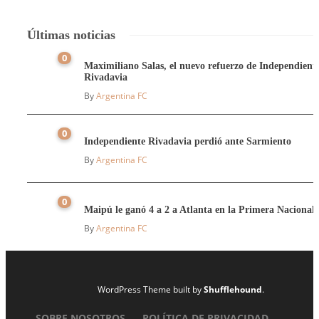
Últimas noticias
0
Maximiliano Salas, el nuevo refuerzo de Independient
Rivadavia
By
Argentina FC
0
Independiente Rivadavia perdió ante Sarmiento
By
Argentina FC
0
Maipú le ganó 4 a 2 a Atlanta en la Primera Nacional
By
Argentina FC
WordPress Theme built by
Shufflehound
.
SOBRE NOSOTROS
POLÍTICA DE PRIVACIDAD