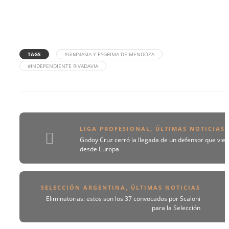
TAGS
#GIMNASIA Y ESGRIMA DE MENDOZA
#INDEPENDIENTE RIVADAVIA
LIGA PROFESIONAL
,
ÚLTIMAS NOTICIAS
Godoy Cruz cerró la llegada de un defensor que vie
desde Europa
SELECCIÓN ARGENTINA
,
ÚLTIMAS NOTICIAS
Eliminatorias: estos son los 37 convocados por Scaloni
para la Selección