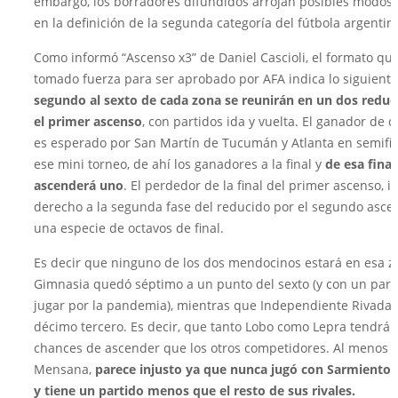
embargo, los borradores difundidos arrojan posibles modos 
en la definición de la segunda categoría del fútbola argentin
Como informó “Ascenso x3” de Daniel Cascioli, el formato qu
tomado fuerza para ser aprobado por AFA indica lo siguient
segundo al sexto de cada zona se reunirán en un dos reduc
el primer ascenso
, con partidos ida y vuelta. El ganador de 
es esperado por San Martín de Tucumán y Atlanta en semifi
ese mini torneo, de ahí los ganadores a la final y
de esa final
ascenderá uno
. El perdedor de la final del primer ascenso, ir
derecho a la segunda fase del reducido por el segundo asce
una especie de octavos de final.
Es decir que ninguno de los dos mendocinos estará en esa z
Gimnasia quedó séptimo a un punto del sexto (y con un part
jugar por la pandemia), mientras que Independiente Rivada
décimo tercero. Es decir, que tanto Lobo como Lepra tendrá
chances de ascender que los otros competidores. Al menos p
Mensana,
parece injusto ya que nunca jugó con Sarmiento 
y tiene un partido menos que el resto de sus rivales.