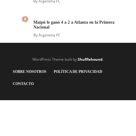
By
Argentina FC
0
Maipú le ganó 4 a 2 a Atlanta en la Primera
Nacional
By
Argentina FC
WordPress Theme built by
Shufflehound
.
SOBRE NOSOTROS
POLÍTICA DE PRIVACIDAD
CONTACTO