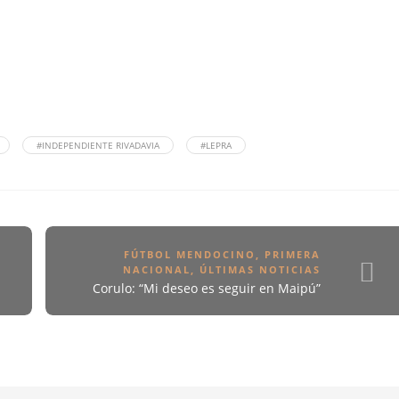
#INDEPENDIENTE RIVADAVIA
#LEPRA
FÚTBOL MENDOCINO
,
PRIMERA
NACIONAL
,
ÚLTIMAS NOTICIAS
Corulo: “Mi deseo es seguir en Maipú”