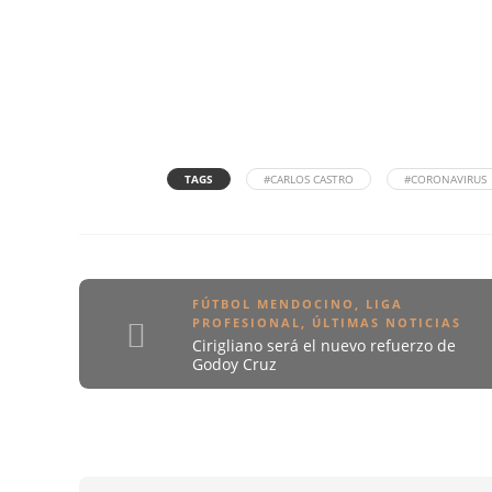
TAGS
#CARLOS CASTRO
#CORONAVIRUS
FÚTBOL MENDOCINO
,
LIGA
PROFESIONAL
,
ÚLTIMAS NOTICIAS
Cirigliano será el nuevo refuerzo de
Godoy Cruz