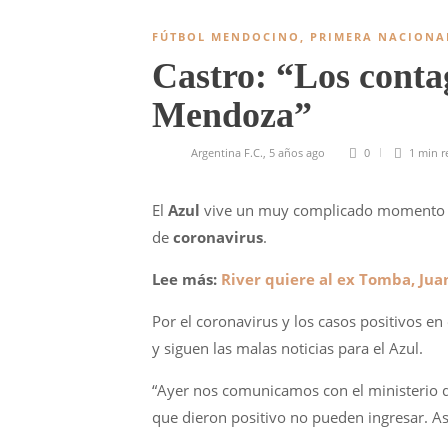
FÚTBOL MENDOCINO
,
PRIMERA NACIONA
Castro: “Los conta
Mendoza”
Argentina F.C.
,
5 años ago
0
1 min
r
El
Azul
vive un muy complicado momento
de
coronavirus
.
Lee más:
River quiere al ex Tomba, Jua
Por el coronavirus y los casos positivos en
y siguen las malas noticias para el Azul.
“Ayer nos comunicamos con el ministerio 
que dieron positivo no pueden ingresar. 