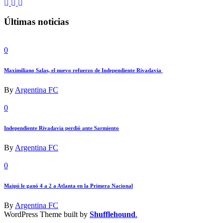
Últimas noticias
0
Maximiliano Salas, el nuevo refuerzo de Independiente Rivadavia
By
Argentina FC
0
Independiente Rivadavia perdió ante Sarmiento
By
Argentina FC
0
Maipú le ganó 4 a 2 a Atlanta en la Primera Nacional
By
Argentina FC
WordPress Theme built by
Shufflehound
.