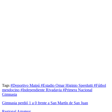
Tags
#Deportivo Maipú
#Estadio Omar Higinio Sperdutti
#Fútbol
mendocino
#Independiente Rivadavia
#Primera Nacional
Gimnasia
Gimnasia perdió 1 a 0 frente a San Martín de San Juan
Regional Amateur