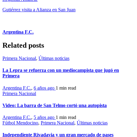
Gutiérrez visita a Alianza en San Juan
Argentina F.C.
Related posts
Primera Nacional
,
Últimas noticias
La Lepra se refuerza con un mediocampista que jugó en
Primera
Argentina F.C.
,
6 años ago
1 min
read
Primera Nacional
Video: La barra de San Telmo cortó una autopista
Argentina F.C.
,
5 años ago
1 min
read
Fútbol Mendocino
,
Primera Nacional
,
Últimas noticias
Independiente Rivadavia y un gran mercado de pases