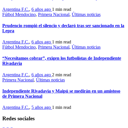
Argentina F.C.
,
6 años ago
1 min
read
Fútbol Mendocino
,
Primera Nacional
,
Últimas noticias
Prudencio rompió el silencio y declaró tras ser sancionado en la
Lepra
Argentina F.C.
,
6 años ago
1 min
read
Fútbol Mendocino
,
Primera Nacional
,
Últimas noticias
“Necesitamos cobrar”, exigen los futbolistas de Independiente
Rivadavia
Argentina F.C.
,
6 años ago
2 min
read
Primera Nacional
,
Últimas noticias
Independiente Rivadavia y Maipú se medirán en un amistoso
de Primera Nacional
Argentina F.C.
,
5 años ago
1 min
read
Redes sociales