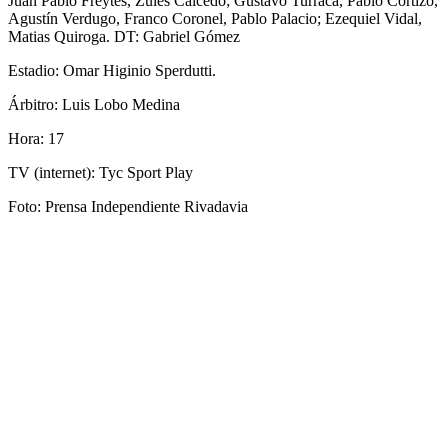
Juan Pablo Freytes, Zules Caicedo; Gustavo Turraca, Pablo Cortizo,
Agustín Verdugo, Franco Coronel, Pablo Palacio; Ezequiel Vidal,
Matias Quiroga. DT: Gabriel Gómez
Estadio: Omar Higinio Sperdutti.
Árbitro: Luis Lobo Medina
Hora: 17
TV (internet): Tyc Sport Play
Foto: Prensa Independiente Rivadavia