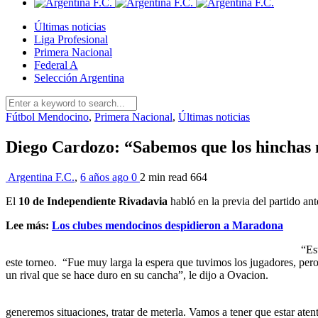
Últimas noticias
Liga Profesional
Primera Nacional
Federal A
Selección Argentina
Fútbol Mendocino
,
Primera Nacional
,
Últimas noticias
Diego Cardozo: “Sabemos que los hinchas 
Argentina F.C.
,
6 años ago
0
2 min
read
664
El
10 de Independiente Rivadavia
habló en la previa del partido an
Lee más:
Los clubes mendocinos despidieron a Maradona
“Estamos con muchas ganas de entrar a la canc
este torneo. “Fue muy larga la espera que tuvimos los jugadores, pero
un rival que se hace duro en su cancha”, le dijo a Ovacion.
“El partido lo imagino bastante pele
generemos situaciones, tratar de meterla. Vamos a tener que estar aten