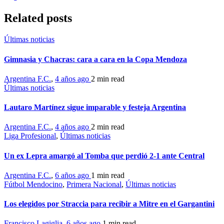
Related posts
Últimas noticias
Gimnasia y Chacras: cara a cara en la Copa Mendoza
Argentina F.C.
,
4 años ago
2 min
read
Últimas noticias
Lautaro Martínez sigue imparable y festeja Argentina
Argentina F.C.
,
4 años ago
2 min
read
Liga Profesional
,
Últimas noticias
Un ex Lepra amargó al Tomba que perdió 2-1 ante Central
Argentina F.C.
,
6 años ago
1 min
read
Fútbol Mendocino
,
Primera Nacional
,
Últimas noticias
Los elegidos por Straccia para recibir a Mitre en el Gargantini
Francisco Lagiglia
,
6 años ago
1 min
read