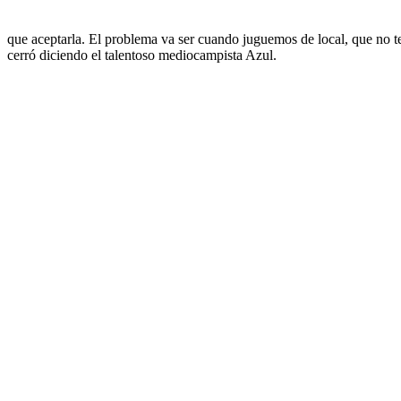
“Será raro jugar sin gente, per
que aceptarla. El problema va ser cuando juguemos de local, que no t
cerró diciendo el talentoso mediocampista Azul.