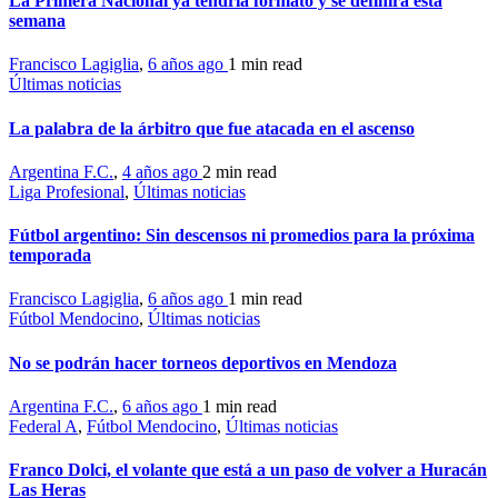
La Primera Nacional ya tendría formato y se definirá esta
semana
Francisco Lagiglia
,
6 años ago
1 min
read
Últimas noticias
La palabra de la árbitro que fue atacada en el ascenso
Argentina F.C.
,
4 años ago
2 min
read
Liga Profesional
,
Últimas noticias
Fútbol argentino: Sin descensos ni promedios para la próxima
temporada
Francisco Lagiglia
,
6 años ago
1 min
read
Fútbol Mendocino
,
Últimas noticias
No se podrán hacer torneos deportivos en Mendoza
Argentina F.C.
,
6 años ago
1 min
read
Federal A
,
Fútbol Mendocino
,
Últimas noticias
Franco Dolci, el volante que está a un paso de volver a Huracán
Las Heras