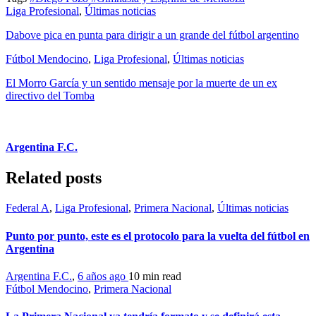
Liga Profesional
,
Últimas noticias
Dabove pica en punta para dirigir a un grande del fútbol argentino
Fútbol Mendocino
,
Liga Profesional
,
Últimas noticias
El Morro García y un sentido mensaje por la muerte de un ex
directivo del Tomba
Argentina F.C.
Related posts
Federal A
,
Liga Profesional
,
Primera Nacional
,
Últimas noticias
Punto por punto, este es el protocolo para la vuelta del fútbol en
Argentina
Argentina F.C.
,
6 años ago
10 min
read
Fútbol Mendocino
,
Primera Nacional