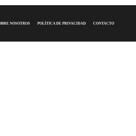
Argentina F.C.
,
6 años ago
1 min
read
OBRE NOSOTROS
POLÍTICA DE PRIVACIDAD
CONTACTO