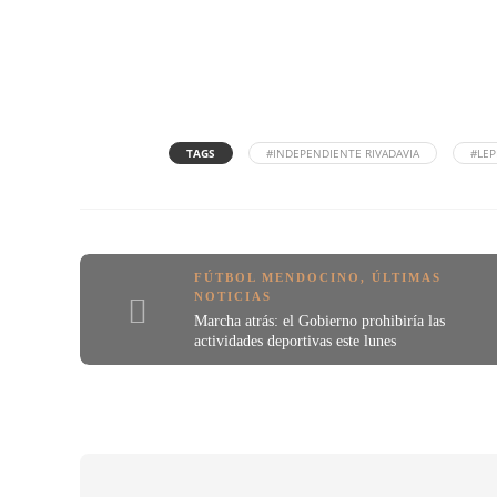
TAGS
#INDEPENDIENTE RIVADAVIA
#LEP
FÚTBOL MENDOCINO
,
ÚLTIMAS
NOTICIAS
Marcha atrás: el Gobierno prohibiría las
actividades deportivas este lunes