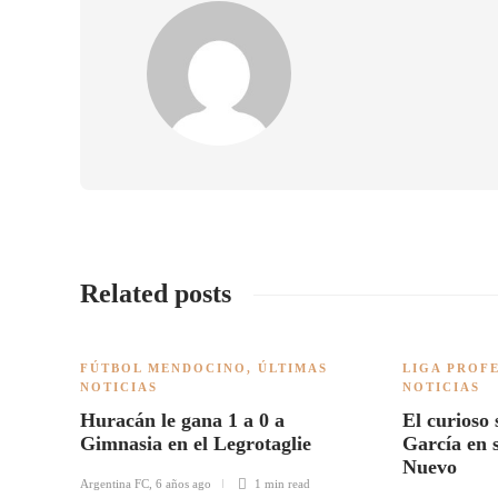
Related posts
FÚTBOL MENDOCINO
,
ÚLTIMAS
LIGA PROF
NOTICIAS
NOTICIAS
Huracán le gana 1 a 0 a
El curioso
Gimnasia en el Legrotaglie
García en 
Nuevo
Argentina FC
,
6 años ago
1 min
read