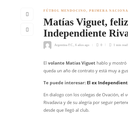
FÚTBOL MENDOCINO
,
PRIMERA NACION
Matías Viguet, feliz
Independiente Riv
Argentina F.C.
,
6 años ago
0
1 min
read
El
volante Matías Viguet
hablo y mostró s
queda un año de contrato y está muy a gus
Te puede interesar:
El ex Independient
En dialogo con los colegas de Ovación, el 
Rivadavia y de su alegría por seguir perten
desde que llegó al club.