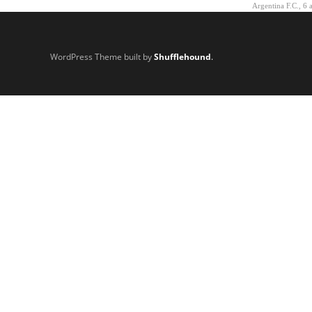
Argentina F.C.
,
6 
WordPress Theme built by
Shufflehound
.