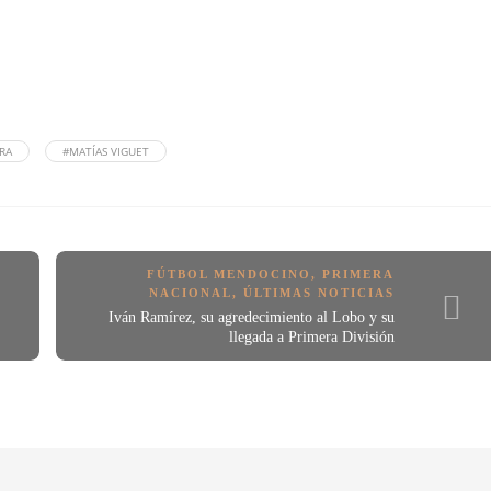
RA
#MATÍAS VIGUET
FÚTBOL MENDOCINO
,
PRIMERA
NACIONAL
,
ÚLTIMAS NOTICIAS
Iván Ramírez, su agredecimiento al Lobo y su
llegada a Primera División