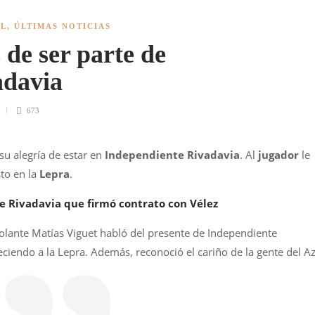
AL
,
ÚLTIMAS NOTICIAS
 de ser parte de
adavia
673
u alegría de estar en
Independiente Rivadavia
. Al
jugador
le
to en la
Lepra
.
e Rivadavia que firmó contrato con Vélez
volante Matías Viguet habló del presente de Independiente
eciendo a la Lepra. Además, reconoció el cariño de la gente del A