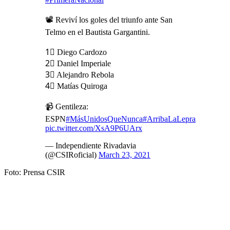
📽️ Reviví los goles del triunfo ante San
Telmo en el Bautista Gargantini.
1⃣ Diego Cardozo
2⃣ Daniel Imperiale
3⃣ Alejandro Rebola
4⃣ Matías Quiroga
📹 Gentileza:
ESPN
#MásUnidosQueNunca
#ArribaLaLepra
pic.twitter.com/XsA9P6UArx
— Independiente Rivadavia
(@CSIRoficial)
March 23, 2021
Foto: Prensa CSIR