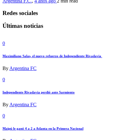
Argentina F.C.
,
4 años ago
2 min
read
Redes sociales
Últimas noticias
0
Maximiliano Salas, el nuevo refuerzo de Independiente Rivadavia
By
Argentina FC
0
Independiente Rivadavia perdió ante Sarmiento
By
Argentina FC
0
Maipú le ganó 4 a 2 a Atlanta en la Primera Nacional