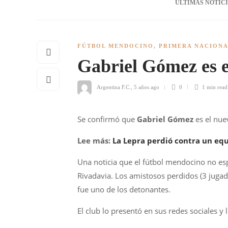
ÚLTIMAS NOTIC
FÚTBOL MENDOCINO
,
PRIMERA NACION
Gabriel Gómez es e
Argentina F.C.
,
5 años ago
0
1 min
read
Se confirmó que
Gabriel Gómez
es el nue
Lee más:
La Lepra perdió contra un equ
Una noticia que el fútbol mendocino no esp
Rivadavia. Los amistosos perdidos (3 jugad
fue uno de los detonantes.
El club lo presentó en sus redes sociales y 