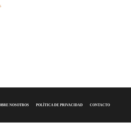
FEDERAL A
,
FÚ
ÚLTIMAS NOTICIAS
S
ÚLTIMAS NOTI
El 11 de Argentina para jugar la
Cristian Luce
final ante Francia
en Huracán. E
sigue intacto”
Argentina F.C.
,
4 años ago
4 min
read
Argentina F.C.
,
6 años 
OBRE NOSOTROS
POLÍTICA DE PRIVACIDAD
CONTACTO