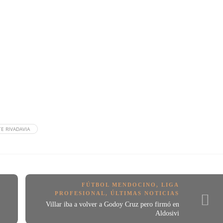
E RIVADAVIA
FÚTBOL MENDOCINO
,
LIGA
PROFESIONAL
,
ÚLTIMAS NOTICIAS
Villar iba a volver a Godoy Cruz pero firmó en
Aldosivi