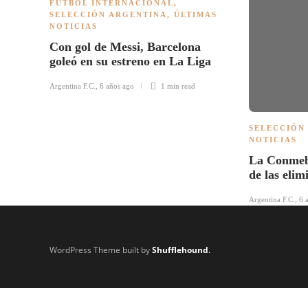
FÚTBOL INTERNACIONAL
,
SELECCIÓN ARGENTINA
,
ÚLTIMAS
NOTICIAS
Con gol de Messi, Barcelona
goleó en su estreno en La Liga
Argentina F.C.
,
6 años ago
1 min
read
SELECCIÓN
NOTICIAS
La Conmebo
de las elim
Argentina F.C.
,
6 
WordPress Theme built by
Shufflehound
.