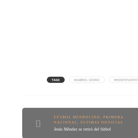
TAGS
#GABRIEL GÓMEZ
#INDEPENDIENT
FÚTBOL MENDOCINO
,
PRIMERA
NACIONAL
,
ÚLTIMAS NOTICIAS
Jesús Méndez se retiró del fútbol