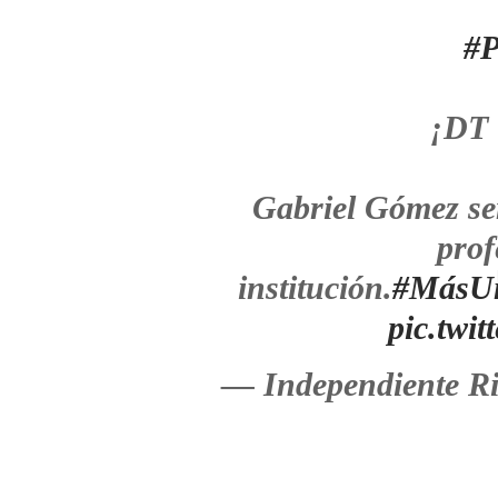
#P
¡DT 
Gabriel Gómez será
prof
institución.
#MásU
pic.twi
— Independiente Ri