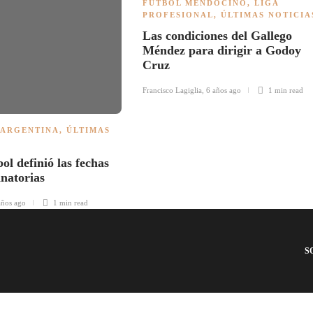
FÚTBOL MENDOCINO
,
LIGA
PROFESIONAL
,
ÚLTIMAS NOTICIA
Las condiciones del Gallego
Méndez para dirigir a Godoy
Cruz
Francisco Lagiglia
,
6 años ago
1 min
read
 ARGENTINA
,
ÚLTIMAS
l definió las fechas
inatorias
años ago
1 min
read
S