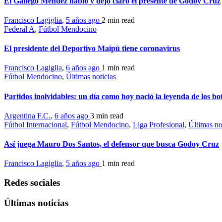
El Gallego Méndez habló y dejó claro el presente de Godoy Cruz
Francisco Lagiglia
,
5 años ago
2 min
read
Federal A
,
Fútbol Mendocino
El presidente del Deportivo Maipú tiene coronavirus
Francisco Lagiglia
,
6 años ago
1 min
read
Fútbol Mendocino
,
Últimas noticias
Partidos inolvidables: un día como hoy nació la leyenda de los bot
Argentina F.C.
,
6 años ago
3 min
read
Fútbol Internacional
,
Fútbol Mendocino
,
Liga Profesional
,
Últimas no
Así juega Mauro Dos Santos, el defensor que busca Godoy Cruz
Francisco Lagiglia
,
5 años ago
1 min
read
Redes sociales
Últimas noticias