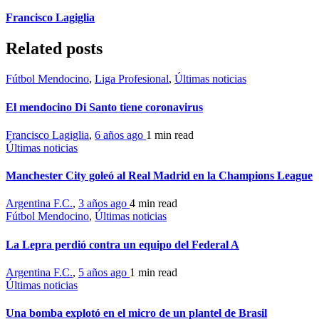
Francisco Lagiglia
Related posts
Fútbol Mendocino
,
Liga Profesional
,
Últimas noticias
El mendocino Di Santo tiene coronavirus
Francisco Lagiglia
,
6 años ago
1 min
read
Últimas noticias
Manchester City goleó al Real Madrid en la Champions League
Argentina F.C.
,
3 años ago
4 min
read
Fútbol Mendocino
,
Últimas noticias
La Lepra perdió contra un equipo del Federal A
Argentina F.C.
,
5 años ago
1 min
read
Últimas noticias
Una bomba explotó en el micro de un plantel de Brasil