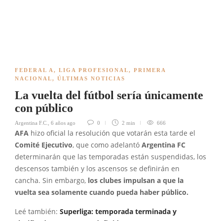
FEDERAL A
,
LIGA PROFESIONAL
,
PRIMERA
NACIONAL
,
ÚLTIMAS NOTICIAS
La vuelta del fútbol sería únicamente
con público
Argentina F.C.
,
6 años ago
0
2 min
666
AFA
hizo oficial la resolución que votarán esta tarde el
Comité Ejecutivo
, que como adelantó
Argentina FC
determinarán que las temporadas están suspendidas, los
descensos también y los ascensos se definirán en
cancha. Sin embargo,
los clubes impulsan a que la
vuelta sea solamente cuando pueda haber público.
Leé también:
Superliga: temporada terminada y