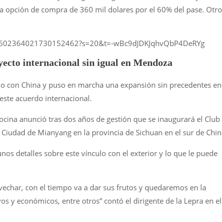
a opción de compra de 360 mil dolares por el 60% del pase. Otro
atus/1602364021730152462?s=20&t=-wBc9dJDKJqhvQbP4DeRYg
ecto internacional sin igual en Mendoza
lo con China y puso en marcha una expansión sin precedentes en
este acuerdo internacional.
cina anunció tras dos años de gestión que se inaugurará el Club
Ciudad de Mianyang en la provincia de Sichuan en el sur de Chin
unos detalles sobre este vínculo con el exterior y lo que le puede
vechar, con el tiempo va a dar sus frutos y quedaremos en la
vos y económicos, entre otros” contó el dirigente de la Lepra en el