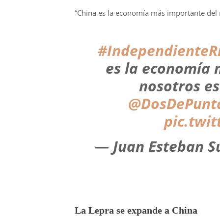
“China es la economía más importante del
#IndependienteR
es la economía 
nosotros e
@DosDePunt
pic.twi
— Juan Esteban S
La Lepra se expande a China