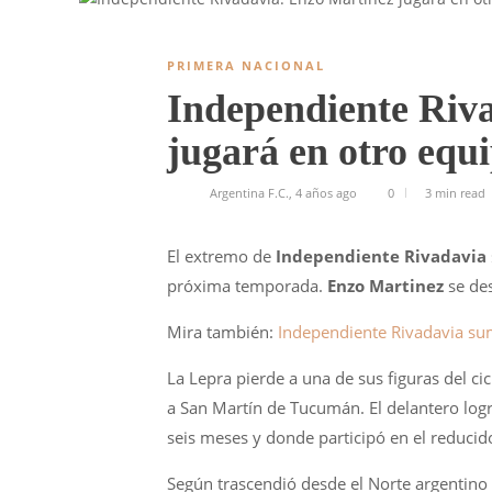
PRIMERA NACIONAL
Independiente Riv
jugará en otro equ
Argentina F.C.
,
4 años ago
0
3 min
read
El extremo de
Independiente Rivadavia
próxima temporada.
Enzo Martinez
se de
Mira también:
Independiente Rivadavia su
La Lepra pierde a una de sus figuras del c
a San Martín de Tucumán. El delantero logr
seis meses y donde participó en el reduci
Según trascendió desde el Norte argentino 