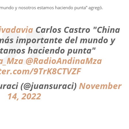
 mundo y nosotros estamos haciendo punta” agregó.
ivadavia
Carlos Castro "China
más importante del mundo y
stamos haciendo punta"
a_Mza
@RadioAndinaMza
tter.com/9TrK8CTVZF
uraci (@juansuraci)
November
14, 2022