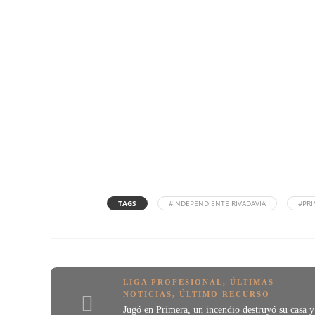
TAGS
#INDEPENDIENTE RIVADAVIA
#PRI
LIGA PROFESIONAL
,
ÚLTIMAS
NOTICIAS
,
ÚLTIMO RECURSO
Jugó en Primera, un incendio destruyó su casa y