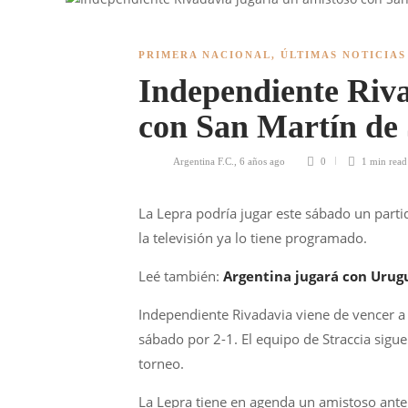
PRIMERA NACIONAL
,
ÚLTIMAS NOTICIAS
Independiente Riva
con San Martín de
Argentina F.C.
,
6 años ago
0
1 min
read
La Lepra podría jugar este sábado un parti
la televisión ya lo tiene programado.
Leé también:
Argentina jugará con Urugu
Independiente Rivadavia viene de vencer a
sábado por 2-1. El equipo de Straccia sig
torneo.
La Lepra tiene en agenda un amistoso ante 