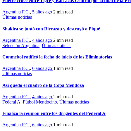
Fuerte cruce entre Tigre y Barracas Central por la final de la P
Argentina F.C.
,
5 años ago
2 min
read
Últimas noticias
Shakira se juntó con Birrazap y destruyó a Piqué
Argentina F.C.
,
4 años ago
2 min
read
Selección Argentina
,
Últimas noticias
Conmebol ratificó la fecha de inicio de las Eliminatorias
Argentina F.C.
,
6 años ago
1 min
read
Últimas noticias
Así quedó el cuadro de la Copa Mendoza
Argentina F.C.
,
4 años ago
2 min
read
Federal A
,
Fútbol Mendocino
,
Últimas noticias
Finalizó la reunión entre los dirigentes del Federal A
Argentina F.C.
,
6 años ago
1 min
read