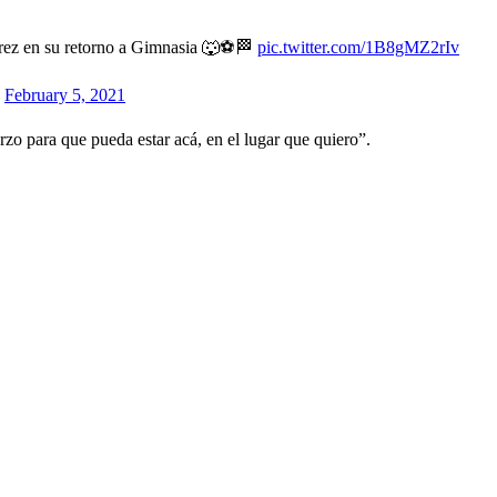
írez en su retorno a Gimnasia 🐺⚽🏁
pic.twitter.com/1B8gMZ2rIv
)
February 5, 2021
rzo para que pueda estar acá, en el lugar que quiero”.