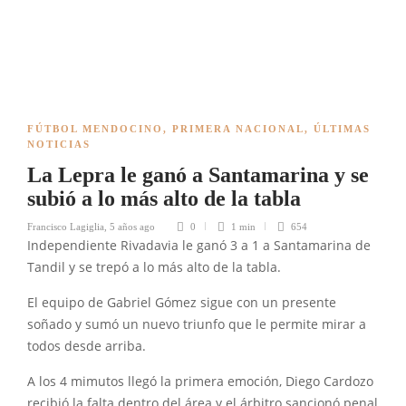
FÚTBOL MENDOCINO
,
PRIMERA NACIONAL
,
ÚLTIMAS
NOTICIAS
La Lepra le ganó a Santamarina y se
subió a lo más alto de la tabla
Francisco Lagiglia
,
5 años ago
0
1 min
654
Independiente Rivadavia le ganó 3 a 1 a Santamarina de
Tandil y se trepó a lo más alto de la tabla.
El equipo de Gabriel Gómez sigue con un presente
soñado y sumó un nuevo triunfo que le permite mirar a
todos desde arriba.
A los 4 mimutos llegó la primera emoción, Diego Cardozo
recibió la falta dentro del área y el árbitro sancionó penal