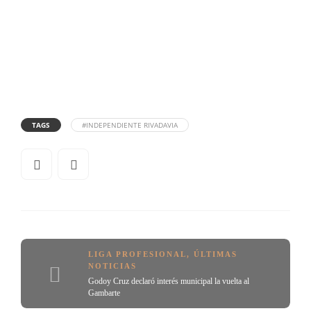
TAGS
#INDEPENDIENTE RIVADAVIA
LIGA PROFESIONAL
,
ÚLTIMAS
NOTICIAS
Godoy Cruz declaró interés municipal la vuelta al
Gambarte