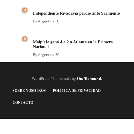
0
Independiente Rivadavia perdió ante Sarmiento
By
Argentina FC
0
Maipú le ganó 4 a 2 a Atlanta en la Primera
Nacional
By
Argentina FC
WordPress Theme built by
Shufflehound
.
SOBRE NOSOTROS
POLÍTICA DE PRIVACIDAD
CONTACTO