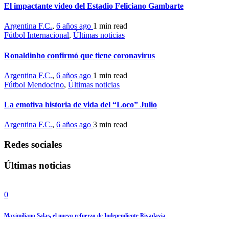
El impactante video del Estadio Feliciano Gambarte
Argentina F.C.
,
6 años ago
1 min
read
Fútbol Internacional
,
Últimas noticias
Ronaldinho confirmó que tiene coronavirus
Argentina F.C.
,
6 años ago
1 min
read
Fútbol Mendocino
,
Últimas noticias
La emotiva historia de vida del “Loco” Julio
Argentina F.C.
,
6 años ago
3 min
read
Redes sociales
Últimas noticias
0
Maximiliano Salas, el nuevo refuerzo de Independiente Rivadavia