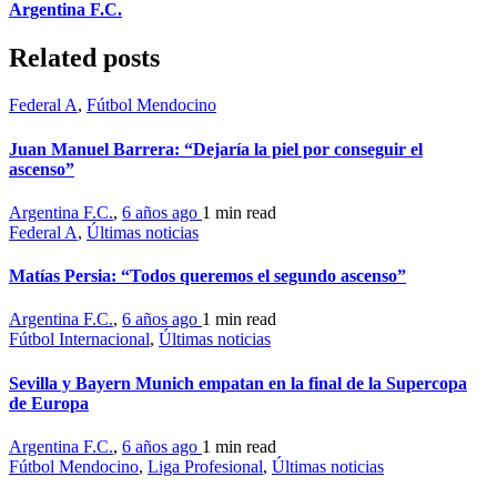
Argentina F.C.
Related posts
Federal A
,
Fútbol Mendocino
Juan Manuel Barrera: “Dejaría la piel por conseguir el
ascenso”
Argentina F.C.
,
6 años ago
1 min
read
Federal A
,
Últimas noticias
Matías Persia: “Todos queremos el segundo ascenso”
Argentina F.C.
,
6 años ago
1 min
read
Fútbol Internacional
,
Últimas noticias
Sevilla y Bayern Munich empatan en la final de la Supercopa
de Europa
Argentina F.C.
,
6 años ago
1 min
read
Fútbol Mendocino
,
Liga Profesional
,
Últimas noticias