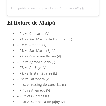
Una publicación compartida por Argentina FC (@argentinafcok1)
El fixture de Maipú
– F1: vs Chacarita (V)
– F2: vs San Martín de Tucumán (L)
– F3: vs Arsenal (V)
– F4: vs San Martín SJ (L)
– F5: vs Guillermo Brown (V)
– F6: vs Agropecuario (L)
– F7: vs All Boys (V)
– F8: vs Tristán Suarez (L)
– F9: vs Patronato (V)
– F10: vs Racing de Córdoba (L)
– F11: vs Alvarado (V)
– F12: vs Güemes (L)
– F13: vs Gimnasia de Jujuy (V)