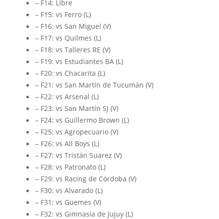
– F14: Libre
– F15: vs Ferro (L)
– F16: vs San Miguel (V)
– F17: vs Quilmes (L)
– F18: vs Talleres RE (V)
– F19: vs Estudiantes BA (L)
– F20: vs Chacarita (L)
– F21: vs San Martín de Tucumán (V)
– F22: vs Arsenal (L)
– F23: vs San Martín SJ (V)
– F24: vs Guillermo Brown (L)
– F25: vs Agropecuario (V)
– F26: vs All Boys (L)
– F27: vs Tristán Suarez (V)
– F28: vs Patronato (L)
– F29: vs Racing de Córdoba (V)
– F30: vs Alvarado (L)
– F31: vs Güemes (V)
– F32: vs Gimnasia de Jujuy (L)