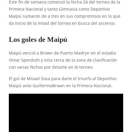
Este fin de semana comenzó la fecha 24 del torneo de la
Primera Nacional y tanto Gimnasia como Deportivo
Maipú sumaron de a tres en sus compromisos en lo que
da inicio de la mitad del torneo en busca del ascenso.
Los goles de Maipú
Maipú venció a Brown de Puerto Madryn en el estadio
Omar Sperdutti y esta cerca de la zona de clasificación
con varias fechas por delante en le torneo.
El gol de Misael Sosa para darle el triunfo al Deportivo
Maipú ante GuillermoBrown en la Primera Nacional.