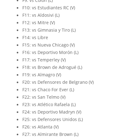
F9: vs Colón (L)
F10: vs Estudiantes RC (V)
F11: vs Aldosivi (L)
F12: vs Mitre (V)
F13: vs Gimnasia y Tiro (L)
F14: vs Libre
F15: vs Nueva Chicago (V)
F16: vs Deportivo Morón (L)
F17: vs Temperley (V)
F18: vs Brown de Adrogué (L)
F19: vs Almagro (V)
F20: vs Defensores de Belgrano (V)
F21: vs Chaco For Ever (L)
F22: vs San Telmo (V)
F23: vs Atlético Rafaela (L)
F24: vs Deportivo Madryn (V)
F25: vs Defensores Unidos (L)
F26: vs Atlanta (V)
F27: vs Almirante Brown (L)