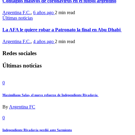
Contagios masivos de coronavirus en el fútbol argentino
Argentina F.C.
,
6 años ago
2 min
read
Últimas noticias
La AFA le quiere robar a Patronato la final en Abu Dhabi
Argentina F.C.
,
4 años ago
2 min
read
Redes sociales
Últimas noticias
0
Maximiliano Salas, el nuevo refuerzo de Independiente Rivadavia
By
Argentina FC
0
Independiente Rivadavia perdió ante Sarmiento