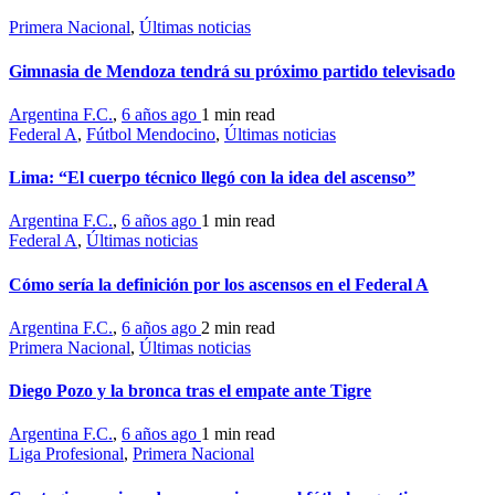
Primera Nacional
,
Últimas noticias
Gimnasia de Mendoza tendrá su próximo partido televisado
Argentina F.C.
,
6 años ago
1 min
read
Federal A
,
Fútbol Mendocino
,
Últimas noticias
Lima: “El cuerpo técnico llegó con la idea del ascenso”
Argentina F.C.
,
6 años ago
1 min
read
Federal A
,
Últimas noticias
Cómo sería la definición por los ascensos en el Federal A
Argentina F.C.
,
6 años ago
2 min
read
Primera Nacional
,
Últimas noticias
Diego Pozo y la bronca tras el empate ante Tigre
Argentina F.C.
,
6 años ago
1 min
read
Liga Profesional
,
Primera Nacional