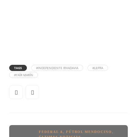
TAGS
#INDEPENDIENTE RIVADAVIA
#LEPRA
#YAÍR MARÍN
FEDERAL A
,
FÚTBOL MENDOCINO
,