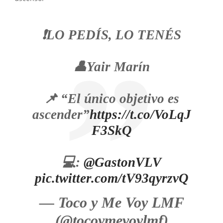
❗️LO PEDÍS, LO TENÉS
👤Yair Marín
📌 “El único objetivo es
ascender”
https://t.co/VoLqJ
F3SkQ
💻:
@GastonVLV
pic.twitter.com/tV93qyrzvQ
— Toco y Me Voy LMF
(@tocoymevoylmf)