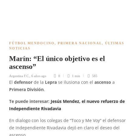
FÚTBOL MENDOCINO
,
PRIMERA NACIONAL
,
ÚLTIMAS
NOTICIAS
Marín: “El único objetivo es el
ascenso”
Argentina F.C.
,
6 años ago
0
1 min
585
El
defensor
de la
Lepra
se ilusiona con el
ascenso
a
Primera División
.
Te puede interesar:
Jesús Mendez, el nuevo refuerzo de
Independiente Rivadavia
En dialogo con los colegas de “Toco y Me Voy” el defensor
de Independiente Rivadavia dejó en claro el deseo del
ascenso.