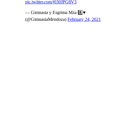
pic.twitter.com/j030JPG8V3
— Gimnasia y Esgrima Mza 8️⃣♥️
(@GimnasiaMendoza)
February 24, 2021