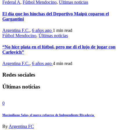
Federal A
,
Fútbol Mendocino
,
Últimas noticias
El día que los hinchas del Deportivo Maipú coparon el
Gargantini
Argentina F.C.
,
6 años ago
1 min
read
Fútbol Mendocino
,
Últimas noticias
“No hice plata en el fútbol, pero me di el lujo de jugar con
Carlovich”
Argentina F.C.
,
6 años ago
4 min
read
Redes sociales
Últimas noticias
0
Maximiliano Salas, el nuevo refuerzo de Independiente Rivadavia
By
Argentina FC