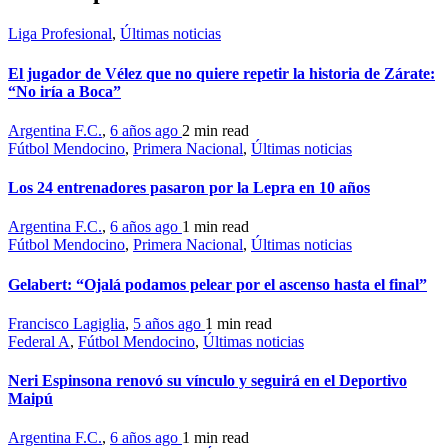
Liga Profesional
,
Últimas noticias
El jugador de Vélez que no quiere repetir la historia de Zárate:
“No iría a Boca”
Argentina F.C.
,
6 años ago
2 min
read
Fútbol Mendocino
,
Primera Nacional
,
Últimas noticias
Los 24 entrenadores pasaron por la Lepra en 10 años
Argentina F.C.
,
6 años ago
1 min
read
Fútbol Mendocino
,
Primera Nacional
,
Últimas noticias
Gelabert: “Ojalá podamos pelear por el ascenso hasta el final”
Francisco Lagiglia
,
5 años ago
1 min
read
Federal A
,
Fútbol Mendocino
,
Últimas noticias
Neri Espinsona renovó su vínculo y seguirá en el Deportivo
Maipú
Argentina F.C.
,
6 años ago
1 min
read