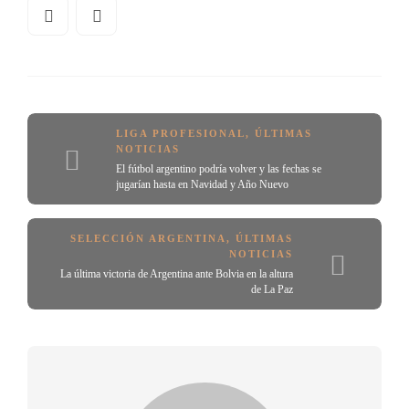
LIGA PROFESIONAL
,
ÚLTIMAS
NOTICIAS
El fútbol argentino podría volver y las fechas se
jugarían hasta en Navidad y Año Nuevo
SELECCIÓN ARGENTINA
,
ÚLTIMAS
NOTICIAS
La última victoria de Argentina ante Bolvia en la altura
de La Paz