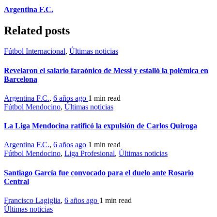
Argentina F.C.
Related posts
Fútbol Internacional
,
Últimas noticias
Revelaron el salario faraónico de Messi y estalló la polémica en
Barcelona
Argentina F.C.
,
6 años ago
1 min
read
Fútbol Mendocino
,
Últimas noticias
La Liga Mendocina ratificó la expulsión de Carlos Quiroga
Argentina F.C.
,
6 años ago
1 min
read
Fútbol Mendocino
,
Liga Profesional
,
Últimas noticias
Santiago García fue convocado para el duelo ante Rosario
Central
Francisco Lagiglia
,
6 años ago
1 min
read
Últimas noticias