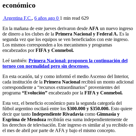
económico
Argentina F.C.
,
6 años ago
0
1 min
read
629
En la mañana de este jueves derivaron desde
AFA
un nuevo ingreso
de dinero a los clubes de la
Primera Nacional y Federal A.
Es la
segunda vez que los equipos se ven beneficiados con este ingreso.
Los mismos corresponden a los mecanismos y programas
encabezados por
FIFA y Conmebol.
Leé también:
Primera Nacional: proponen la continuación del
torneo con normalidad pero sin descensos.
En esta ocasión, tal y como informó el medio Ascenso del Interior,
cada institución de la
Primera Nacional
recibirá un monto adicional
correspondiente a “recursos extraordinarios” provenientes del
programa
“Evolución”
encabezado por la
FIFA y Conmebol.
Esta vez, el beneficio económico para la segunda categoría del
fútbol argentino oscilará entre los
$300.000 y $350.000.
Esto quiere
decir que tanto
Independiente Rivadavia
como
Gimnasia y
Esgrima de Mendoza
recibirán esa suma independientemente de
los derechos de televisación. Este ingreso es similar al ya recibido en
el mes de abril por parte de AFA y bajo el mismo concepto.