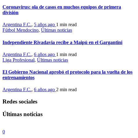
Coronavirus: ola de casos en muchos equipos de primera
división
Argentina F.C.
,
5 años ago
1 min
read
Fútbol Mendocino
,
Últimas noticias
Independiente Rivadavia recibe a Maipú en el Gargantini
Argentina F.C.
,
6 años ago
1 min
read
Liga Profesional
,
Últimas noticias
El Gobierno Nacional aprobó el protocolo para la vuelta de los
entrenamientos
Argentina F.C.
,
6 años ago
2 min
read
Redes sociales
Últimas noticias
0