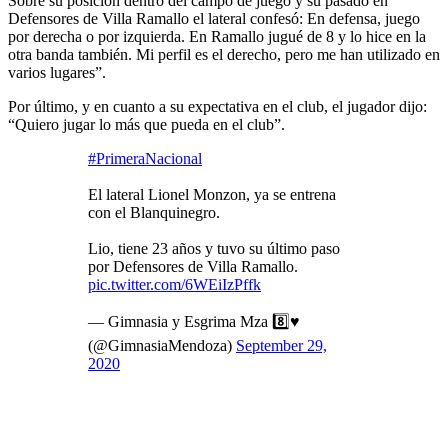
Sobre su posición dentro del campo de juego y su pasado en
Defensores de Villa Ramallo el lateral confesó: En defensa, juego
por derecha o por izquierda. En Ramallo jugué de 8 y lo hice en la
otra banda también. Mi perfil es el derecho, pero me han utilizado en
varios lugares”.
Por último, y en cuanto a su expectativa en el club, el jugador dijo:
“Quiero jugar lo más que pueda en el club”.
#PrimeraNacional
El lateral Lionel Monzon, ya se entrena
con el Blanquinegro.
Lio, tiene 23 años y tuvo su último paso
por Defensores de Villa Ramallo.
pic.twitter.com/6WEiIzPffk
— Gimnasia y Esgrima Mza 8️⃣♥️
(@GimnasiaMendoza)
September 29,
2020