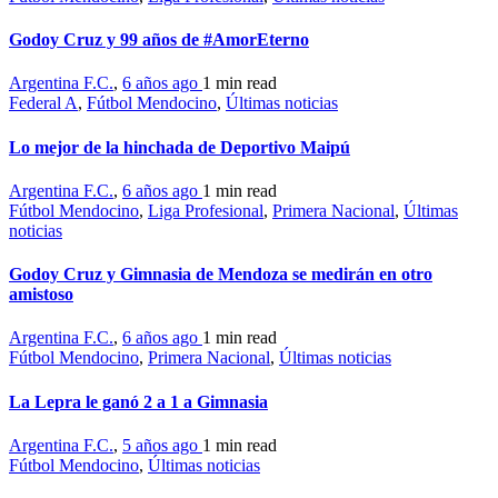
Godoy Cruz y 99 años de #AmorEterno
Argentina F.C.
,
6 años ago
1 min
read
Federal A
,
Fútbol Mendocino
,
Últimas noticias
Lo mejor de la hinchada de Deportivo Maipú
Argentina F.C.
,
6 años ago
1 min
read
Fútbol Mendocino
,
Liga Profesional
,
Primera Nacional
,
Últimas
noticias
Godoy Cruz y Gimnasia de Mendoza se medirán en otro
amistoso
Argentina F.C.
,
6 años ago
1 min
read
Fútbol Mendocino
,
Primera Nacional
,
Últimas noticias
La Lepra le ganó 2 a 1 a Gimnasia
Argentina F.C.
,
5 años ago
1 min
read
Fútbol Mendocino
,
Últimas noticias