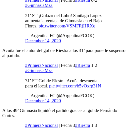
#PrimeraNacional
| Fecha 3
#Riestra
0-2
#GimnasiaMza
21’ ST ¡Golazo del Lobo! Santiago López
aumenta la ventaja de Gimnasia en el Bajo
Flores.
pic.twitter.com/VSMFRjHRXq
— Argentina FC (@ArgentinaFCOK)
December 14, 2020
Acuña fue el autor del gol de Riestra a los 31’ para ponerle suspenso
al partido.
#PrimeraNacional
| Fecha 3
#Riestra
1-2
#GimnasiaMza
31’ ST Gol de Riestra. Acuña descuenta
para el local.
pic.twitter.com/b5vOxrp31N
— Argentina FC (@ArgentinaFCOK)
December 14, 2020
A los 49’ Gimnasia liquidó el partido gracias al gol de Fernándo
Cortes.
#PrimeraNacional
| Fecha 3
#Riestra
1-3