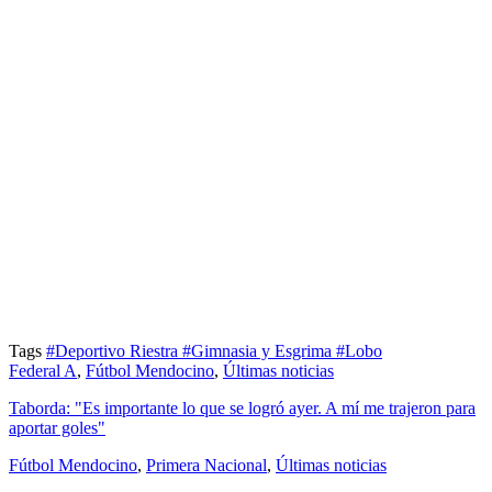
Tags
#Deportivo Riestra
#Gimnasia y Esgrima
#Lobo
Federal A
,
Fútbol Mendocino
,
Últimas noticias
Taborda: "Es importante lo que se logró ayer. A mí me trajeron para
aportar goles"
Fútbol Mendocino
,
Primera Nacional
,
Últimas noticias