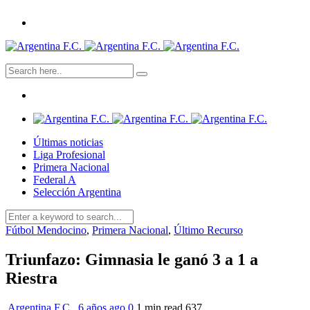
Últimas noticias
Liga Profesional
Primera Nacional
Federal A
Selección Argentina
Fútbol Mendocino
,
Primera Nacional
,
Último Recurso
Triunfazo: Gimnasia le ganó 3 a 1 a
Riestra
Argentina F.C.
,
6 años ago
0
1 min
read
637