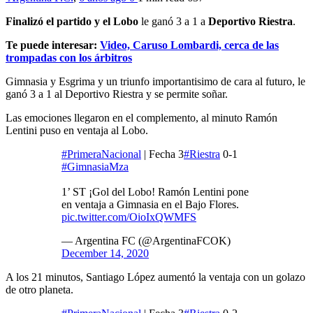
Finalizó el partido y el Lobo
le ganó 3 a 1 a
Deportivo Riestra
.
Te puede interesar:
Video, Caruso Lombardi, cerca de las
trompadas con los árbitros
Gimnasia y Esgrima y un triunfo importantisimo de cara al futuro, le
ganó 3 a 1 al Deportivo Riestra y se permite soñar.
Las emociones llegaron en el complemento, al minuto Ramón
Lentini puso en ventaja al Lobo.
#PrimeraNacional
| Fecha 3
#Riestra
0-1
#GimnasiaMza
1’ ST ¡Gol del Lobo! Ramón Lentini pone
en ventaja a Gimnasia en el Bajo Flores.
pic.twitter.com/OioIxQWMFS
— Argentina FC (@ArgentinaFCOK)
December 14, 2020
A los 21 minutos, Santiago López aumentó la ventaja con un golazo
de otro planeta.