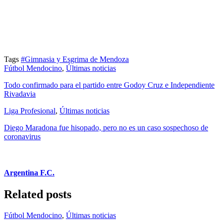
Tags
#Gimnasia y Esgrima de Mendoza
Fútbol Mendocino
,
Últimas noticias
Todo confirmado para el partido entre Godoy Cruz e Independiente
Rivadavia
Liga Profesional
,
Últimas noticias
Diego Maradona fue hisopado, pero no es un caso sospechoso de
coronavirus
Argentina F.C.
Related posts
Fútbol Mendocino
,
Últimas noticias