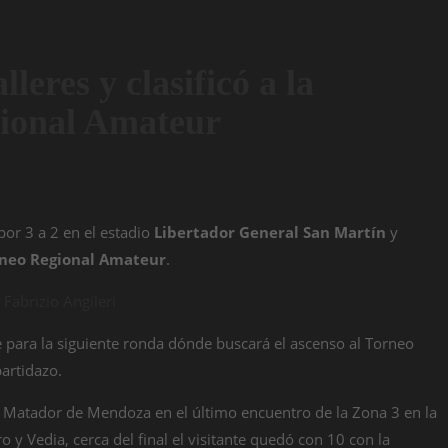
leres y clasificó a la
gional Amateur
or 3 a 2 en el estadio
Libertador General San Martín
y
neo Regional Amateur
.
 Fabrizio Angileri
se para la siguiente ronda dónde buscará el ascenso al Torneo
partidazo.
al Matador de Mendoza en el último encuentro de la Zona 3 en la
y Vedia, cerca del final el visitante quedó con 10 con la