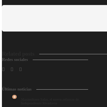
Related posts
Redes sociales
Últimas noticias
0
Maximiliano Salas, el nuevo refuerzo de
Independiente Rivadavia