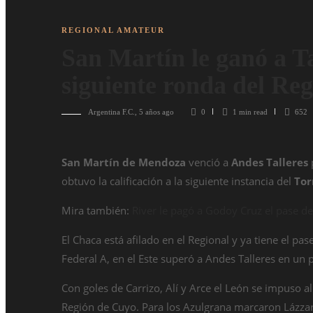
REGIONAL AMATEUR
San Martín le ganó a Tal
siguiente ronda del Re
Argentina F.C.
,
5 años ago
0
1 min
read
652
San Martín de Mendoza
venció a
Andes Talleres
p
obtuvo la calificación a la siguiente instancia del
Tor
Mira también:
River le pagó a Godoy Cruz el pase de
El Chaca está afilado en el Regional y ya tiene el pa
Federal A, en el Este superó a Andes Talleres en un 
Con goles de Carrizo, Alí y Arce el León se impuso 
Región de Cuyo. Para los Azulgrana marcaron Lázzaro 