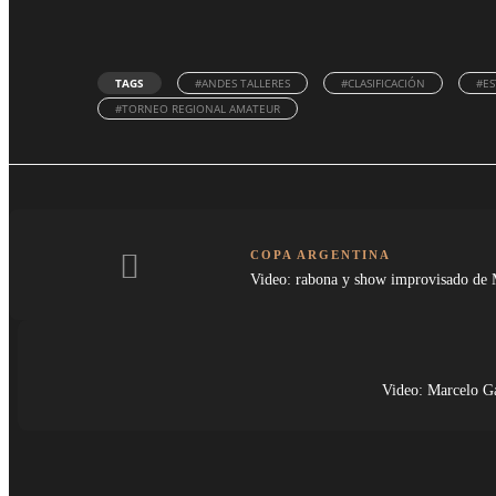
TAGS
#ANDES TALLERES
#CLASIFICACIÓN
#ES
#TORNEO REGIONAL AMATEUR
COPA ARGENTINA
Video: rabona y show improvisado de M
Video: Marcelo Ga