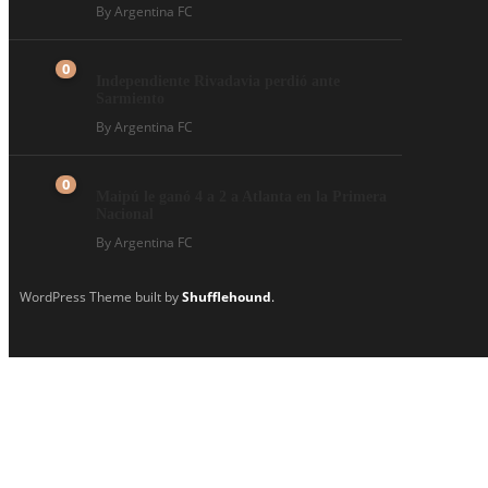
By
Argentina FC
0
Independiente Rivadavia perdió ante
Sarmiento
By
Argentina FC
0
Maipú le ganó 4 a 2 a Atlanta en la Primera
Nacional
By
Argentina FC
WordPress Theme built by
Shufflehound
.