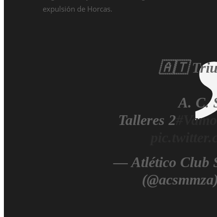
expulsión de Horcas.
🇦🇹 Tri
A. C. 
Talleres 2
#Vamo
pic.twitte
— Atlético Club
(@acsmmza