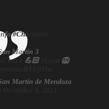
unfo
#Chacarero
San Martín 3
sChaca
💪🏻
#Leon
🦁
r.com/euuRTE8Yhe
 San Martín de Mendoza
)
December 8, 2021