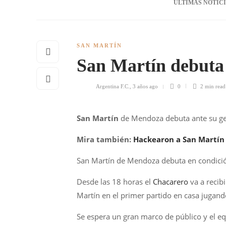
ÚLTIMAS NOTIC
SAN MARTÍN
San Martín debuta 
Argentina F.C.
,
3 años ago
0
2 min
read
San Martín
de Mendoza debuta ante su ge
Mira también:
Hackearon a San Martín 
San Martín de Mendoza debuta en condición 
Desde las 18 horas el
Chacarero
va a recib
Martín en el primer partido en casa jugando
Se espera un gran marco de público y el eq