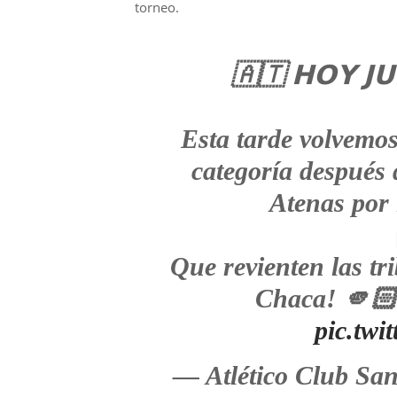
torneo.
🇦🇹 𝗛𝗢𝗬 𝗝𝗨
Esta tarde volvemos
categoría después 
Atenas por 
Que revienten las tr
Chaca! 🫵
pic.tw
— Atlético Club Sa