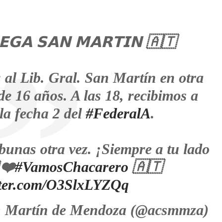
𝗘𝗚𝗔 𝗦𝗔𝗡 𝗠𝗔𝗥𝗧𝗜𝗡 🇦🇹
 al Lib. Gral. San Martín en otra
de 16 años. A las 18, recibimos a
la fecha 2 del
#FederalA
.
ibunas otra vez. ¡Siempre a tu lado
❤️
#VamosChacarero
🇦🇹
itter.com/O3SlxLYZQq
n Martín de Mendoza (@acsmmza)