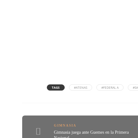
TAGS
#ATENAS
#FEDERAL A
#S
GIMNASIA
Gimnasia juega ante Guemes en la Primera
Nacional