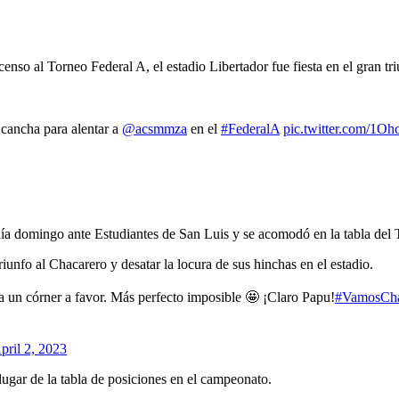
scenso al Torneo Federal A, el estadio Libertador fue fiesta en el gran tri
 cancha para alentar a
@acsmmza
en el
#FederalA
pic.twitter.com/1
día domingo ante Estudiantes de San Luis y se acomodó en la tabla del 
riunfo al Chacarero y desatar la locura de sus hinchas en el estadio.
ga un córner a favor. Más perfecto imposible 🤩 ¡Claro Papu!
#VamosCha
pril 2, 2023
 lugar de la tabla de posiciones en el campeonato.