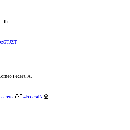
unfo.
OhoeGTJZT
Torneo Federal A.
carero
🇦🇹
#FederalA
🏆