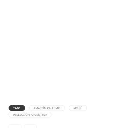
TAGS
#MARTÍN PALERMO
#PERÚ
#SELECCIÓN ARGENTINA