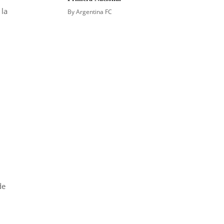
 la
By
Argentina FC
de