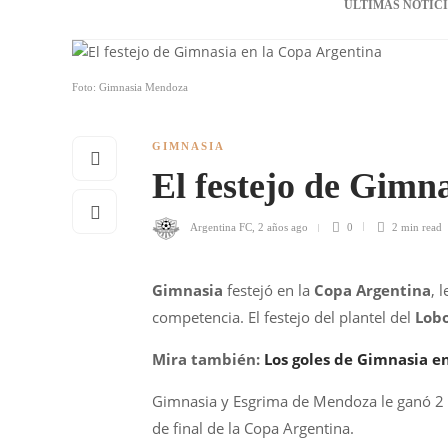
ÚLTIMAS NOTIC
Foto: Gimnasia Mendoza
GIMNASIA
El festejo de Gimn
Argentina FC
,
2 años ago
0
2 min
read
Gimnasia
festejó en la
Copa Argentina
, 
competencia. El festejo del plantel del
Lob
Mira también:
Los goles de Gimnasia e
Gimnasia y Esgrima de Mendoza le ganó 2 a 
de final de la Copa Argentina.