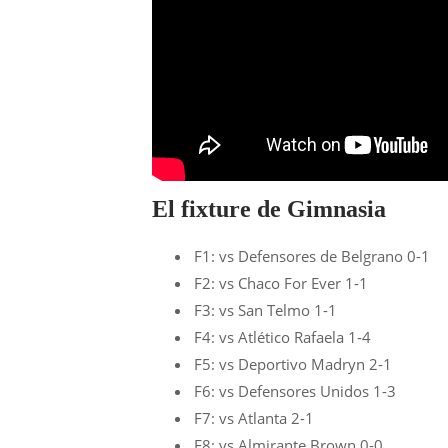
El fixture de Gimnasia
F1: vs Defensores de Belgrano 0-1
F2: vs Chaco For Ever 1-1
F3: vs San Telmo 1-1
F4: vs Atlético Rafaela 1-4
F5: vs Deportivo Madryn 2-1
F6: vs Defensores Unidos 1-3
F7: vs Atlanta 2-1
F8: vs Almirante Brown 0-0