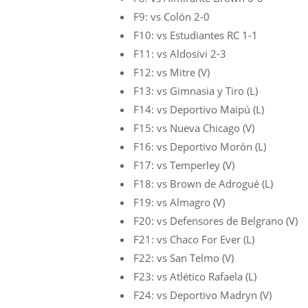
F9: vs Colón 2-0
F10: vs Estudiantes RC 1-1
F11: vs Aldosivi 2-3
F12: vs Mitre (V)
F13: vs Gimnasia y Tiro (L)
F14: vs Deportivo Maipú (L)
F15: vs Nueva Chicago (V)
F16: vs Deportivo Morón (L)
F17: vs Temperley (V)
F18: vs Brown de Adrogué (L)
F19: vs Almagro (V)
F20: vs Defensores de Belgrano (V)
F21: vs Chaco For Ever (L)
F22: vs San Telmo (V)
F23: vs Atlético Rafaela (L)
F24: vs Deportivo Madryn (V)