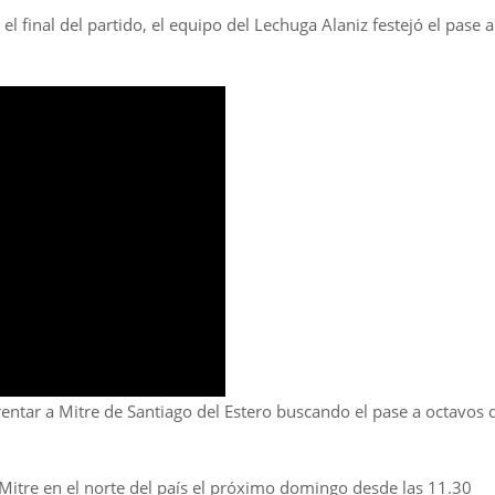
el final del partido, el equipo del Lechuga Alaniz festejó el pase a
rentar a Mitre de Santiago del Estero buscando el pase a octavos 
e Mitre en el norte del país el próximo domingo desde las 11.30