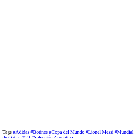
Tags
#Adidas
#Botines
#Copa del Mundo
#Lionel Messi
#Mundial
de Qatar 2022
#Selección Argentina