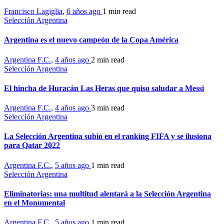
Francisco Lagiglia
,
6 años ago
1 min
read
Selección Argentina
Argentina es el nuevo campeón de la Copa América
Argentina F.C.
,
4 años ago
2 min
read
Selección Argentina
El hincha de Huracán Las Heras que quiso saludar a Messi
Argentina F.C.
,
4 años ago
3 min
read
Selección Argentina
La Selección Argentina subió en el ranking FIFA y se ilusiona
para Qatar 2022
Argentina F.C.
,
5 años ago
1 min
read
Selección Argentina
Eliminatorias: una multitud alentará a la Selección Argentina
en el Monumental
Argentina F.C.
,
5 años ago
1 min
read