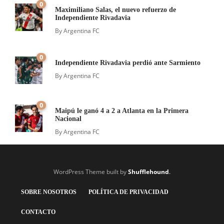
0
Maximiliano Salas, el nuevo refuerzo de
Independiente Rivadavia
By
Argentina FC
0
Independiente Rivadavia perdió ante Sarmiento
By
Argentina FC
0
Maipú le ganó 4 a 2 a Atlanta en la Primera
Nacional
By
Argentina FC
WordPress Theme built by
Shufflehound
.
SOBRE NOSOTROS
POLÍTICA DE PRIVACIDAD
CONTACTO