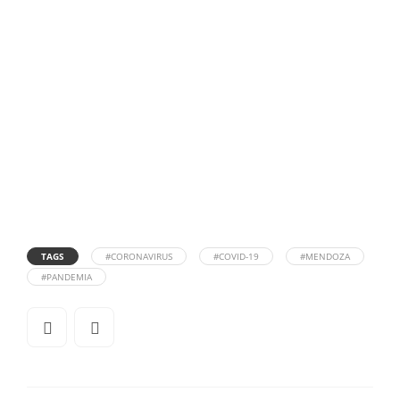
TAGS
#CORONAVIRUS
#COVID-19
#MENDOZA
#PANDEMIA