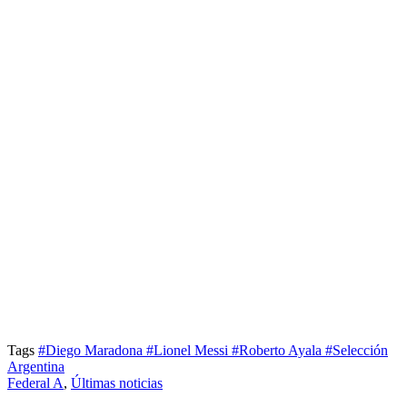
Tags
#Diego Maradona
#Lionel Messi
#Roberto Ayala
#Selección
Argentina
Federal A
,
Últimas noticias