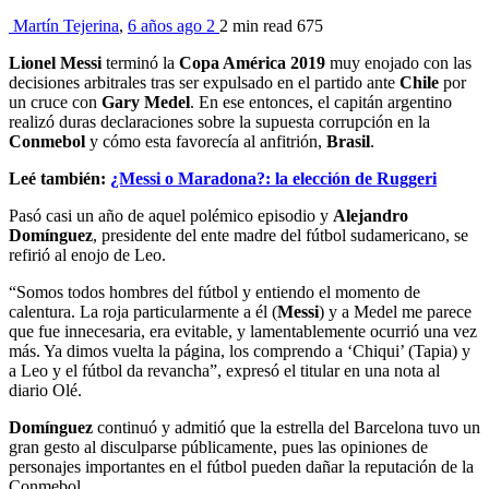
Martín Tejerina
,
6 años ago
2
2 min
read
675
Lionel Messi
terminó la
Copa América
2019
muy enojado con las
decisiones arbitrales tras ser expulsado en el partido ante
Chile
por
un cruce con
Gary Medel
. En ese entonces, el capitán argentino
realizó duras declaraciones sobre la supuesta corrupción en la
Conmebol
y cómo esta favorecía al anfitrión,
Brasil
.
Leé también:
¿Messi o Maradona?: la elección de Ruggeri
Pasó casi un año de aquel polémico episodio y
Alejandro
Domínguez
, presidente del ente madre del fútbol sudamericano, se
refirió al enojo de Leo.
“Somos todos hombres del fútbol y entiendo el momento de
calentura. La roja particularmente a él (
Messi
) y a Medel me parece
que fue innecesaria, era evitable, y lamentablemente ocurrió una vez
más. Ya dimos vuelta la página, los comprendo a ‘Chiqui’ (Tapia) y
a Leo ​y el fútbol da revancha”, expresó el titular en una nota al
diario Olé.
Domínguez
continuó y admitió que la estrella del Barcelona tuvo un
gran gesto al disculparse públicamente, pues las opiniones de
personajes importantes en el fútbol pueden dañar la reputación de la
Conmebol.