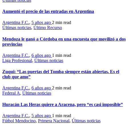
Últimas noticias
Aumentó el precio de las entradas en Argentina
Argentina F.C.
,
5 años ago
2 min
read
Últimas noticias
,
Último Recurso
Mendoza le ganó a Córdoba en una encuesta que movilizó a dos
provincias
Argentina F.C.
,
6 años ago
1 min
read
Liga Profesional
,
Últimas noticias
Zuqui: “Las puertas del Tomba siempre están abiertas. Es el
club que amo”
Argentina F.C.
,
6 años ago
2 min
read
Federal A
,
Últimas noticias
Huracán Las Heras quiere a Aracena, pero “es casi imposible”
Argentina F.C.
,
5 años ago
1 min
read
Fútbol Mendocino
,
Primera Nacional
,
Últimas noticias