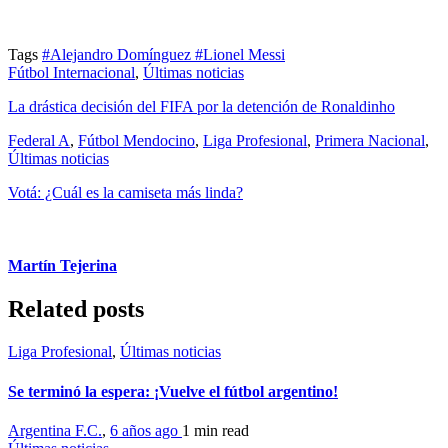
Tags
#Alejandro Domínguez
#Lionel Messi
Fútbol Internacional
,
Últimas noticias
La drástica decisión del FIFA por la detención de Ronaldinho
Federal A
,
Fútbol Mendocino
,
Liga Profesional
,
Primera Nacional
,
Últimas noticias
Votá: ¿Cuál es la camiseta más linda?
Martín Tejerina
Related posts
Liga Profesional
,
Últimas noticias
Se terminó la espera: ¡Vuelve el fútbol argentino!
Argentina F.C.
,
6 años ago
1 min
read