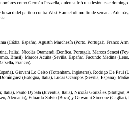
an nombres como Germán Pezzella, quien sufrió una lesión este domingo 
e lo sacó del partido contra West Ham el último fin de semana. Además, 
sta.
esma (Cádiz, España), Agustín Marchesín (Porto, Portugal), Franco Arm
tina, Italia), Nicolás Otamendi (Benfica, Portugal), Marcos Senesi (F
mio, Brasil), Marcos Acuña (Sevilla, España), Facundo Medina (Lens,
arsella, Francia).
spaña), Giovani Lo Celso (Tottenham, Inglaterra), Rodrigo De Paul (Ud
Domínguez (Bologna, Italia), Lucas Ocampos (Sevilla, España), Matías
, Italia), Paulo Dybala (Juventus, Italia), Nicolás González (Stuttgart
sen, Alemania), Eduardo Salvio (Boca) y Giovanni Simeone (Cagliari, It