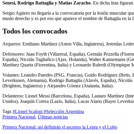
Senesi, Rodrigo Battaglia y Matías Zaracho
. En dicha lista figur
Sergio Agüero no llegaría a la convocatoria por la lesión muscular qu
muslo derecho y es por eso que aparece el nombre de Battaglia en la li
Todos los convocados
Arqueros: Emiliano Martínez (Aston Villa, Inglaterra), Jeremías Led
Defensores: Juan Foyth (Villarreal, España), Germán Pezzella (Fioren
España), Nicolás Tagliafico (Ajax, Holanda), Walter Kannemann (Gre
Martínez Quarta (Fiorentina, Italia) y Leonardo Balerdi (Olympique M
Volantes: Leandro Paredes (PSG, Francia), Guido Rodríguez (Betis, E
Leverkusen, Alemania), Rodrigo Battaglia (Alavés, España), Nicolás 
(Brighton, Inglaterra) y Alejandro Gómez (Atalanta, Italia).
Delanteros: Lionel Messi (Barcelona, España), Lautaro Martínez (Inter
Unidos), Joaquín Correa (Lazio, Italia), Lucas Alario (Bayer Leverku
Tags
#Lionel Scaloni
#Selección Argentina
Primera Nacional
,
Últimas noticias
Primera Nacional: así definirán el ascenso la Lepra y el Lobo