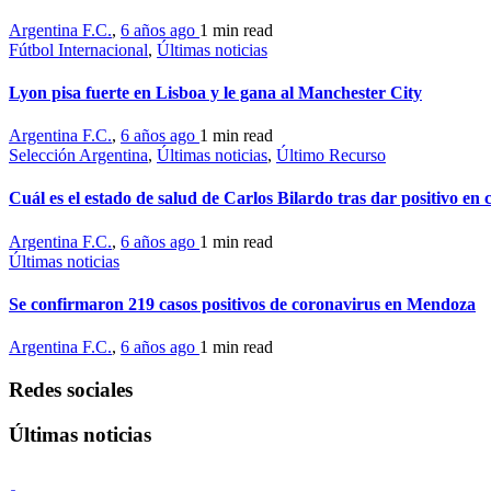
Argentina F.C.
,
6 años ago
1 min
read
Fútbol Internacional
,
Últimas noticias
Lyon pisa fuerte en Lisboa y le gana al Manchester City
Argentina F.C.
,
6 años ago
1 min
read
Selección Argentina
,
Últimas noticias
,
Último Recurso
Cuál es el estado de salud de Carlos Bilardo tras dar positivo en
Argentina F.C.
,
6 años ago
1 min
read
Últimas noticias
Se confirmaron 219 casos positivos de coronavirus en Mendoza
Argentina F.C.
,
6 años ago
1 min
read
Redes sociales
Últimas noticias