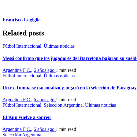
Francisco Lagiglia
Related posts
Fútbol Internacional
,
Últimas noticias
Messi confirmó que los jugadores del Barcelona bajarán su sue
Argentina F.C.
,
6 años ago
1 min
read
Fútbol Internacional
,
Últimas noticias
Un ex Tomba se nacionalizó y jugará en la selección de Paraguay
Argentina F.C.
,
6 años ago
1 min
read
Fútbol Internacional
,
Selección Argentina
,
Últimas noticias
El Kun vuelve a sonreír
Argentina F.C.
,
6 años ago
1 min
read
Selección Argentina