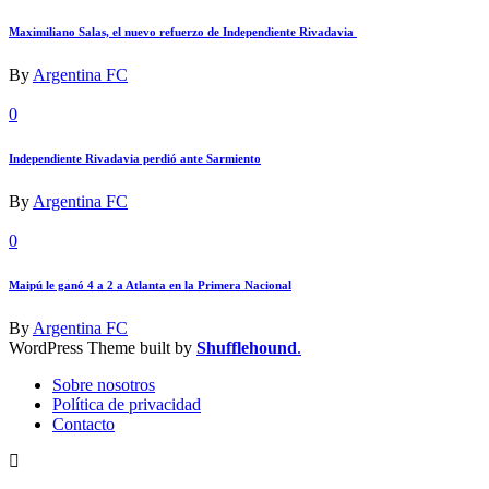
Maximiliano Salas, el nuevo refuerzo de Independiente Rivadavia
By
Argentina FC
0
Independiente Rivadavia perdió ante Sarmiento
By
Argentina FC
0
Maipú le ganó 4 a 2 a Atlanta en la Primera Nacional
By
Argentina FC
WordPress Theme built by
Shufflehound
.
Sobre nosotros
Política de privacidad
Contacto