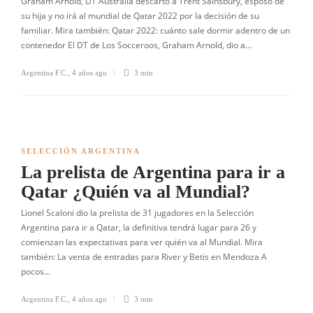
Graham Arnold, DT Australia descartó a Trent Sainsbury, esposo de
su hija y no irá al mundial de Qatar 2022 por la decisión de su
familiar. Mira también: Qatar 2022: cuánto sale dormir adentro de un
contenedor El DT de Los Socceroos, Graham Arnold, dio a…
Argentina F.C.
,
4 años ago
3 min
SELECCIÓN ARGENTINA
La prelista de Argentina para ir a
Qatar ¿Quién va al Mundial?
Lionel Scaloni dio la prelista de 31 jugadores en la Selección
Argentina para ir a Qatar, la definitiva tendrá lugar para 26 y
comienzan las expectativas para ver quién va al Mundial. Mira
también: La venta de entradas para River y Betis en Mendoza A
pocos…
Argentina F.C.
,
4 años ago
3 min