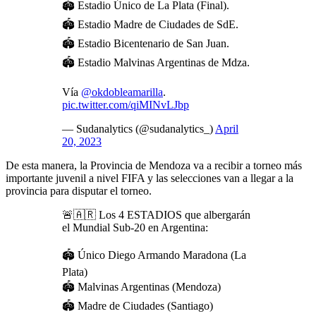
🏟️ Estadio Único de La Plata (Final).
🏟️ Estadio Madre de Ciudades de SdE.
🏟️ Estadio Bicentenario de San Juan.
🏟️ Estadio Malvinas Argentinas de Mdza.
Vía
@okdobleamarilla
.
pic.twitter.com/qiMINvLJbp
— Sudanalytics (@sudanalytics_)
April
20, 2023
De esta manera, la Provincia de Mendoza va a recibir a torneo más
importante juvenil a nivel FIFA y las selecciones van a llegar a la
provincia para disputar el torneo.
🚨🇦🇷 Los 4 ESTADIOS que albergarán
el Mundial Sub-20 en Argentina:
🏟️ Único Diego Armando Maradona (La
Plata)
🏟️ Malvinas Argentinas (Mendoza)
🏟️ Madre de Ciudades (Santiago)