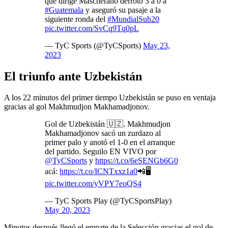
que dirige Mascherano derrotó 3 a 0 a
#Guatemala
y aseguró su pasaje a la
siguiente ronda del
#MundialSub20
pic.twitter.com/SvCq9Tq0pL
— TyC Sports (@TyCSports)
May 23,
2023
El triunfo ante Uzbekistán
A los 22 minutos del primer tiempo Uzbekistán se puso en ventaja
gracias al gol Makhmudjon Makhamadjonov.
Gol de Uzbekistán 🇺🇿. Makhmudjon
Makhamadjonov sacó un zurdazo al
primer palo y anotó el 1-0 en el arranque
del partido. Seguilo EN VIVO por
@TyCSports
y
https://t.co/6eSENGb6G0
acá:
https://t.co/ICNTxxz1a0
📲🖥️
pic.twitter.com/yVPY7eoQS4
— TyC Sports Play (@TyCSportsPlay)
May 20, 2023
Minutos después llegó el empate de la Selección gracias el gol de