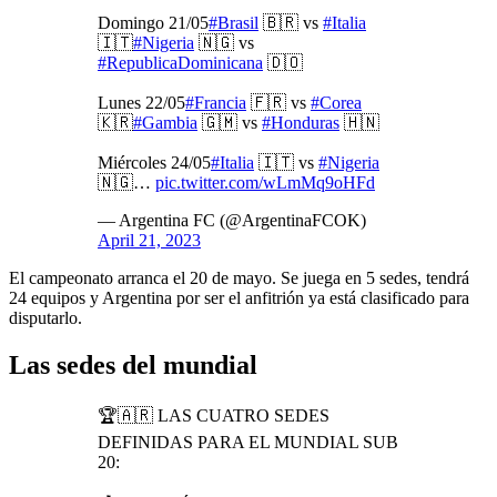
Domingo 21/05
#Brasil
🇧🇷 vs
#Italia
🇮🇹
#Nigeria
🇳🇬 vs
#RepublicaDominicana
🇩🇴
Lunes 22/05
#Francia
🇫🇷 vs
#Corea
🇰🇷
#Gambia
🇬🇲 vs
#Honduras
🇭🇳
Miércoles 24/05
#Italia
🇮🇹 vs
#Nigeria
🇳🇬…
pic.twitter.com/wLmMq9oHFd
— Argentina FC (@ArgentinaFCOK)
April 21, 2023
El campeonato arranca el 20 de mayo. Se juega en 5 sedes, tendrá
24 equipos y Argentina por ser el anfitrión ya está clasificado para
disputarlo.
Las sedes del mundial
🏆🇦🇷 LAS CUATRO SEDES
DEFINIDAS PARA EL MUNDIAL SUB
20: