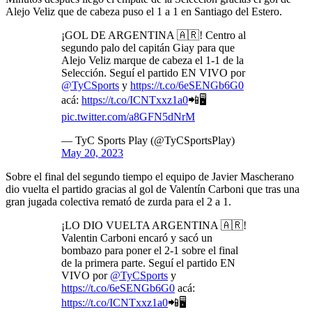
Alejo Veliz que de cabeza puso el 1 a 1 en Santiago del Estero.
¡GOL DE ARGENTINA 🇦🇷! Centro al
segundo palo del capitán Giay para que
Alejo Veliz marque de cabeza el 1-1 de la
Selección. Seguí el partido EN VIVO por
@TyCSports
y
https://t.co/6eSENGb6G0
acá:
https://t.co/ICNTxxz1a0
📲🖥️
pic.twitter.com/a8GFN5dNrM
— TyC Sports Play (@TyCSportsPlay)
May 20, 2023
Sobre el final del segundo tiempo el equipo de Javier Mascherano
dio vuelta el partido gracias al gol de Valentín Carboni que tras una
gran jugada colectiva remató de zurda para el 2 a 1.
¡LO DIO VUELTA ARGENTINA 🇦🇷!
Valentin Carboni encaró y sacó un
bombazo para poner el 2-1 sobre el final
de la primera parte. Seguí el partido EN
VIVO por
@TyCSports
y
https://t.co/6eSENGb6G0
acá:
https://t.co/ICNTxxz1a0
📲🖥️