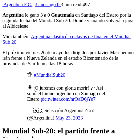
Argentina F.C.
,
3 años ago
0
3 min
read
497
Argentina
le ganó 3 a 0
Guatemala
en Santiago del Estero por la
segunda fecha del Mundial Sub 20. Donde y cuando volverá a jugar
al Albiceleste.
Mira también:
Argentina clasificó a octavos de final en el Mundial
Sub 20
El próximo viernes 26 de mayo los dirigidos por Javier Mascherano
irán frente a Nueva Zelanda en el estadio Bicentenario de la
provincia de San Juan a las 18 horas.
🏆
#MundialSub20
🎥 ¡O juremos con gloria morir! 🎶 Así
sonó el himno argentino en Santiago del
Estero.
pic.twitter.com/nrOaD6jYe7
— 🇦🇷 Selección Argentina ⭐⭐⭐
(@Argentina)
May 23, 2023
Mundial Sub-20: el partido frente a