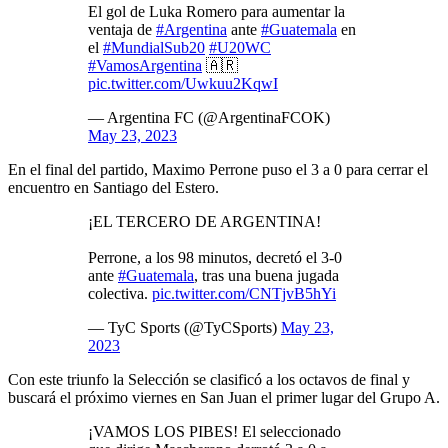
El gol de Luka Romero para aumentar la
ventaja de
#Argentina
ante
#Guatemala
en
el
#MundialSub20
#U20WC
#VamosArgentina
🇦🇷
pic.twitter.com/Uwkuu2KqwI
— Argentina FC (@ArgentinaFCOK)
May 23, 2023
En el final del partido, Maximo Perrone puso el 3 a 0 para cerrar el
encuentro en Santiago del Estero.
¡EL TERCERO DE ARGENTINA!
Perrone, a los 98 minutos, decretó el 3-0
ante
#Guatemala
, tras una buena jugada
colectiva.
pic.twitter.com/CNTjvB5hYi
— TyC Sports (@TyCSports)
May 23,
2023
Con este triunfo la Selección se clasificó a los octavos de final y
buscará el próximo viernes en San Juan el primer lugar del Grupo A.
¡VAMOS LOS PIBES! El seleccionado