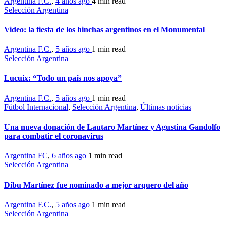
Argentina F.C.
,
4 años ago
4 min
read
Selección Argentina
Video: la fiesta de los hinchas argentinos en el Monumental
Argentina F.C.
,
5 años ago
1 min
read
Selección Argentina
Lucuix: “Todo un país nos apoya”
Argentina F.C.
,
5 años ago
1 min
read
Fútbol Internacional
,
Selección Argentina
,
Últimas noticias
Una nueva donación de Lautaro Martínez y Agustina Gandolfo
para combatir el coronavirus
Argentina FC
,
6 años ago
1 min
read
Selección Argentina
Dibu Martínez fue nominado a mejor arquero del año
Argentina F.C.
,
5 años ago
1 min
read
Selección Argentina