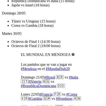
República Dominicana vs Italia (15 horas)
Japón vs Israel (18 horas)
Domingo 28/05
Túnez vs Uruguay (15 horas)
Corea vs Gambia (18 horas)
Martes 30/05
Octavos de Final 1 (14:30 horas)
Octavos de Final 2 (18:00 horas)
EL MUNDIAL EN MENDOZA ⚽️
Los partidos que se van a jugar en
#Mendoza
en el
#MundialSub20
Domingo 21/05
#Brasil
🇧🇷 vs
#Italia
🇮🇹
#Nigeria
🇳🇬 vs
#RepublicaDominicana
🇩🇴
Lunes 22/05
#Francia
🇫🇷 vs
#Corea
🇰🇷
#Gambia
🇬🇲 vs
#Honduras
🇭🇳