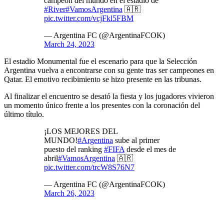
campeón del mundo en el estadio de
#River
#VamosArgentina
🇦🇷
pic.twitter.com/vcjFkl5FBM
— Argentina FC (@ArgentinaFCOK)
March 24, 2023
El estadio Monumental fue el escenario para que la Selección
Argentina vuelva a encontrarse con su gente tras ser campeones en
Qatar. El emotivo recibimiento se hizo presente en las tribunas.
Al finalizar el encuentro se desató la fiesta y los jugadores vivieron
un momento único frente a los presentes con la coronación del
último título.
¡LOS MEJORES DEL
MUNDO!
#Argentina
sube al primer
puesto del ranking
#FIFA
desde el mes de
abril
#VamosArgentina
🇦🇷
pic.twitter.com/trcW8S76N7
— Argentina FC (@ArgentinaFCOK)
March 26, 2023