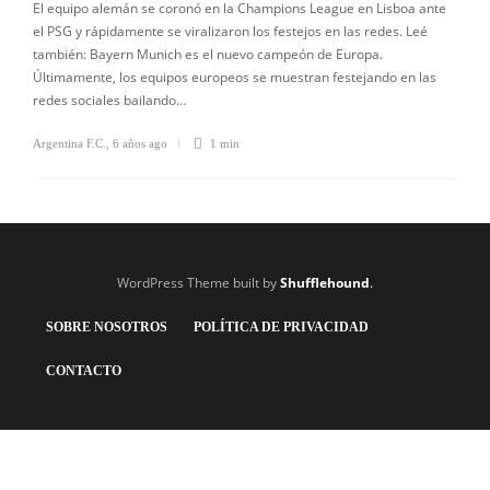
El equipo alemán se coronó en la Champions League en Lisboa ante
el PSG y rápidamente se viralizaron los festejos en las redes. Leé
también: Bayern Munich es el nuevo campeón de Europa.
Últimamente, los equipos europeos se muestran festejando en las
redes sociales bailando…
Argentina F.C.
,
6 años ago
1 min
WordPress Theme built by
Shufflehound
.
SOBRE NOSOTROS
POLÍTICA DE PRIVACIDAD
CONTACTO