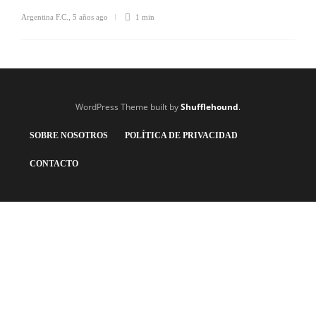
Argentina F.C.
,
5 años ago
1 min
WordPress Theme built by
Shufflehound
.
SOBRE NOSOTROS
POLÍTICA DE PRIVACIDAD
CONTACTO