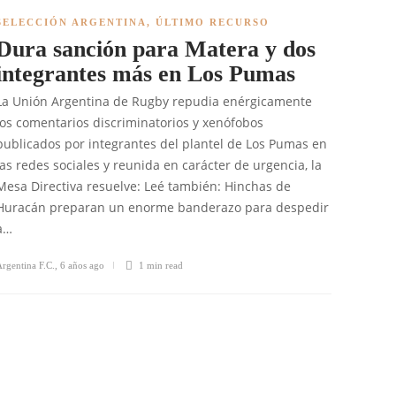
SELECCIÓN ARGENTINA
,
ÚLTIMO RECURSO
Dura sanción para Matera y dos
integrantes más en Los Pumas
La Unión Argentina de Rugby repudia enérgicamente
los comentarios discriminatorios y xenófobos
publicados por integrantes del plantel de Los Pumas en
las redes sociales y reunida en carácter de urgencia, la
Mesa Directiva resuelve: Leé también: Hinchas de
Huracán preparan un enorme banderazo para despedir
a…
rgentina F.C.
,
6 años ago
1 min
read