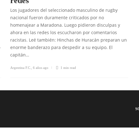
redes
Los jugadores del seleccionado masculino de rugby
nacional fueron duramente criticados por no
homenajear a Maradona. Luego pidieron disculpas y
ahora en las redes los escucharon por comentarios
racistas. Leé también: Hinchas de Huracán preparan un
o
enorme banderazo para despedir a su equipo. El
capitán…
Argentina F.C.
,
6 años ago
1 min
read
S