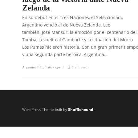
Zelanda
En su debut en el Tres Naciones, el Seleccionado
Argentino venció al de Nueva Zelanda. Lee
también: José Mansur: la emoción por el centenario del
Tomba, la vuelta al Gambarte y la situación del Morro
Los Pumas hicieron historia. Con un gran primer tiemp
y una segunda parte heroica, Argentina…
Argentina F.C.
,
6 años ago
1 min
read
WordPress Theme built by
Shufflehound
.