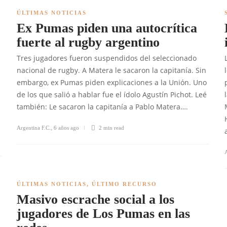
ÚLTIMAS NOTICIAS
Ex Pumas piden una autocrítica
fuerte al rugby argentino
Tres jugadores fueron suspendidos del seleccionado
nacional de rugby. A Matera le sacaron la capitanía. Sin
embargo, ex Pumas piden explicaciones a la Unión. Uno
de los que salió a hablar fue el ídolo Agustín Pichot. Leé
también: Le sacaron la capitanía a Pablo Matera….
Argentina F.C.
,
6 años ago
2 min
read
A
ÚLTIMAS NOTICIAS
,
ÚLTIMO RECURSO
Masivo escrache social a los
jugadores de Los Pumas en las