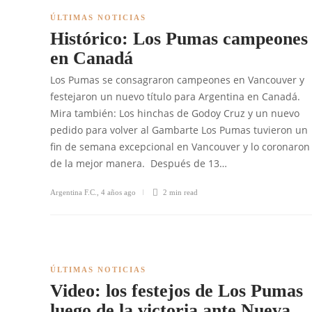
ÚLTIMAS NOTICIAS
Histórico: Los Pumas campeones
en Canadá
Los Pumas se consagraron campeones en Vancouver y
festejaron un nuevo título para Argentina en Canadá.
Mira también: Los hinchas de Godoy Cruz y un nuevo
pedido para volver al Gambarte Los Pumas tuvieron un
fin de semana excepcional en Vancouver y lo coronaron
de la mejor manera. Después de 13…
Argentina F.C.
,
4 años ago
2 min
read
ÚLTIMAS NOTICIAS
Video: los festejos de Los Pumas
luego de la victoria ante Nueva