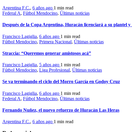
Argentina F.C.
,
6 años ago
1 min
read
Federal A
,
Fútbol Mendocino
,
Últimas noticias
Después de la Copa Argentina, Huracán licenciará a su plantel y 
Francisco Lagiglia
,
6 años ago
1 min
read
Fútbol Mendocino
,
Primera Nacional
,
Últimas noticias
Straccia: “Queremos generar amistosos acá”
Francisco Lagiglia
,
5 años ago
1 min
read
Fútbol Mendocino
,
Liga Profesional
,
Últimas noticias
Se va terminando el ciclo del Morro García en Godoy Cruz
Francisco Lagiglia
,
6 años ago
1 min
read
Federal A
,
Fútbol Mendocino
,
Últimas noticias
Fernando Nuñez, el nuevo refuerzo de Huracán Las Heras
Argentina F.C.
,
6 años ago
1 min
read