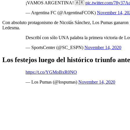
¡VAMOS ARGENTINA! 🇦🇷
pic.twitter.com/78y37
— Argentina FC (@ArgentinaFCOK)
November 14, 20
Con absoluto protagonismo de Nicolás Sánchez, Los Pumas ganaron por
Ledesma.
Describí con sólo UNA palabra la primera victoria de L
— SportsCenter (@SC_ESPN)
November 14, 2020
Los festejos luego del histórico triunfo an
https://t.co/YGMoBxR0NO
— Los Pumas (@lospumas)
November 14, 2020