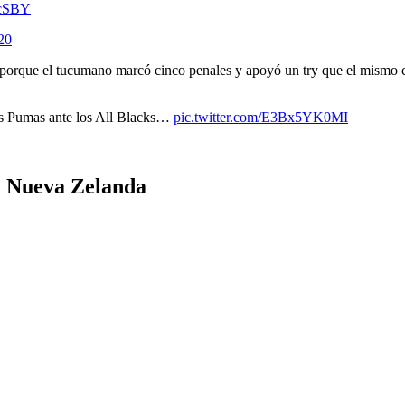
AcSBY
20
que el tucumano marcó cinco penales y apoyó un try que el mismo conv
os Pumas ante los All Blacks…
pic.twitter.com/E3Bx5YK0MI
te Nueva Zelanda