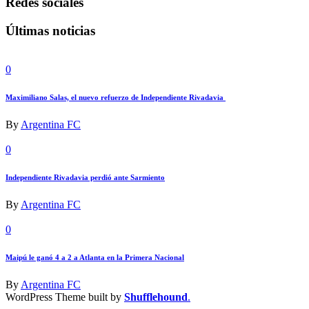
Redes sociales
Últimas noticias
0
Maximiliano Salas, el nuevo refuerzo de Independiente Rivadavia
By
Argentina FC
0
Independiente Rivadavia perdió ante Sarmiento
By
Argentina FC
0
Maipú le ganó 4 a 2 a Atlanta en la Primera Nacional
By
Argentina FC
WordPress Theme built by
Shufflehound
.