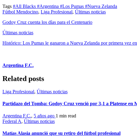
Tags
#All Blacks
#Argentina
#Los Pumas
#Nueva Zelanda
Fútbol Mendocino
,
Liga Profesional
,
Últimas noticias
Godoy Cruz cuenta los días para el Centenario
Últimas noticias
Histórico: Los Pumas le ganaron a Nueva Zelanda por primera vez en 
Argentina F.C.
Related posts
Liga Profesional
,
Últimas noticias
Partidazo del Tomba: Godoy Cruz venció por 3-1 a Platense en
Argentina F.C.
,
5 años ago
1 min
read
Federal A
,
Últimas noticias
Matías Alasia anunció que su retiro del fútbol profesional