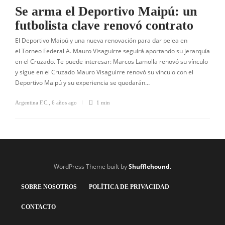
Se arma el Deportivo Maipú: un
futbolista clave renovó contrato
El Deportivo Maipú y una nueva renovación para dar pelea en
el Torneo Federal A. Mauro Visaguirre seguirá aportando su jerarquía
en el Cruzado. Te puede interesar: Marcos Lamolla renovó su vínculo
y sigue en el Cruzado Mauro Visaguirre renovó su vínculo con el
Deportivo Maipú y su experiencia se quedarán…
Argentina F.C.
,
6 años ago
1 min
WordPress Theme built by
Shufflehound
.
SOBRE NOSOTROS
POLÍTICA DE PRIVACIDAD
CONTACTO